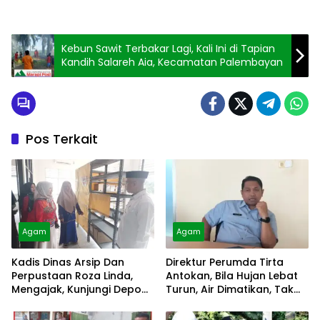
Kebun Sawit Terbakar Lagi, Kali Ini di Tapian
Kandih Salareh Aia, Kecamatan Palembayan
Pos Terkait
Agam
Agam
Kadis Dinas Arsip Dan
Direktur Perumda Tirta
Perpustaan Roza Linda,
Antokan, Bila Hujan Lebat
Mengajak, Kunjungi Depo
Turun, Air Dimatikan, Tak
Arsip
Bisa Diolah