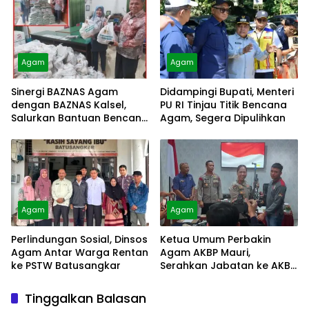
Agam
Agam
Sinergi BAZNAS Agam
Didampingi Bupati, Menteri
dengan BAZNAS Kalsel,
PU RI Tinjau Titik Bencana
Salurkan Bantuan Bencana
Agam, Segera Dipulihkan
Alam
Agam
Agam
Perlindungan Sosial, Dinsos
Ketua Umum Perbakin
Agam Antar Warga Rentan
Agam AKBP Mauri,
ke PSTW Batusangkar
Serahkan Jabatan ke AKBP
Masnoni
Tinggalkan Balasan