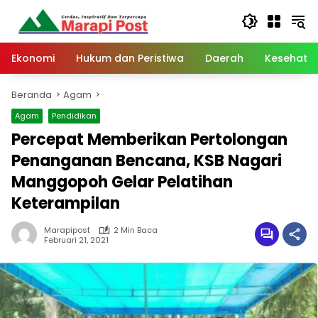
Langsung
ke
konten
Ekonomi
Hukum dan Peristiwa
Daerah
Kesehata
Beranda
Agam
Agam
Pendidikan
Percepat Memberikan Pertolongan
Penanganan Bencana, KSB Nagari
Manggopoh Gelar Pelatihan
Keterampilan
Marapipost
2 Min Baca
Februari 21, 2021