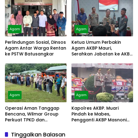
Agam
Agam
Perlindungan Sosial, Dinsos
Ketua Umum Perbakin
Agam Antar Warga Rentan
Agam AKBP Mauri,
ke PSTW Batusangkar
Serahkan Jabatan ke AKBP
Masnoni
Agam
Agam
Operasi Aman Tanggap
Kapolres AKBP. Muari
Bencana, Wilmar Group
Pindah ke Mabes,
Perkuat TPKD dan
Pengganti AKBP Masnoni
Masyarakat
dari Mabes
Tinggalkan Balasan