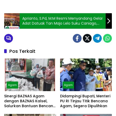
Aprianto, S.Pd, M.M Resmi Menyandang Gelar
Adat Datuak Tan Majo Lelo Suku Caniago,
Termasuk Basa Nan Barampek di Nagari
Bawan
Pos Terkait
Agam
Agam
Sinergi BAZNAS Agam
Didampingi Bupati, Menteri
dengan BAZNAS Kalsel,
PU RI Tinjau Titik Bencana
Salurkan Bantuan Bencana
Agam, Segera Dipulihkan
Alam