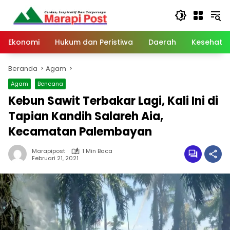
Langsung
ke
konten
Ekonomi
Hukum dan Peristiwa
Daerah
Kesehata
Beranda
Agam
Agam
Bencana
Kebun Sawit Terbakar Lagi, Kali Ini di
Tapian Kandih Salareh Aia,
Kecamatan Palembayan
Marapipost
1 Min Baca
Februari 21, 2021