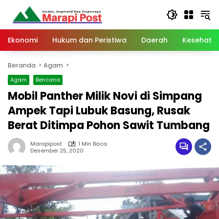
Langsung
ke
konten
Ekonomi
Hukum dan Peristiwa
Daerah
Kesehata
Beranda
Agam
Agam
Bencana
Mobil Panther Milik Novi di Simpang
Ampek Tapi Lubuk Basung, Rusak
Berat Ditimpa Pohon Sawit Tumbang
Marapipost
1 Min Baca
Desember 25, 2020