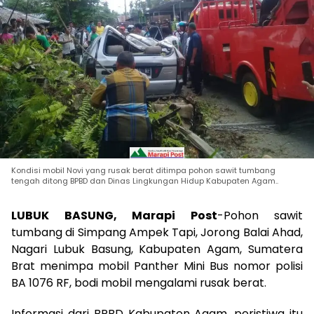
Kondisi mobil Novi yang rusak berat ditimpa pohon sawit tumbang
tengah ditong BPBD dan Dinas Lingkungan Hidup Kabupaten Agam..
LUBUK BASUNG, Marapi Post
-Pohon sawit
tumbang di Simpang Ampek Tapi, Jorong Balai Ahad,
Nagari Lubuk Basung, Kabupaten Agam, Sumatera
Brat menimpa mobil Panther Mini Bus nomor polisi
BA 1076 RF, bodi mobil mengalami rusak berat.
Informasi dari BPBD Kabupaten Agam, peristiwa itu