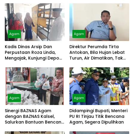
Agam
Agam
Kadis Dinas Arsip Dan
Direktur Perumda Tirta
Perpustaan Roza Linda,
Antokan, Bila Hujan Lebat
Mengajak, Kunjungi Depo
Turun, Air Dimatikan, Tak
Arsip
Bisa Diolah
Agam
Agam
Sinergi BAZNAS Agam
Didampingi Bupati, Menteri
dengan BAZNAS Kalsel,
PU RI Tinjau Titik Bencana
Salurkan Bantuan Bencana
Agam, Segera Dipulihkan
Alam