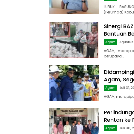
LUBUK BASUNG
(Perumda) Kabu
Sinergi BA
Bantuan B
Agam
Agustus
AGAM, marapip
berupaya…
Didampingi 
Agam, Sege
Agam
Juli 31, 
AGAM, marapipos
Perlindung
Rentan ke
Agam
Juli 30,