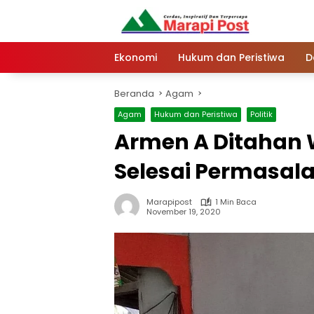
Langsung
ke
konten
Ekonomi
Hukum dan Peristiwa
D
Beranda
Agam
Agam
Hukum dan Peristiwa
Politik
Armen A Ditahan 
Selesai Permasal
Marapipost
1 Min Baca
November 19, 2020