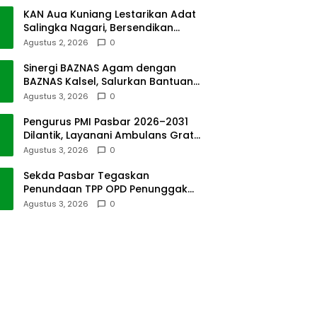
KAN Aua Kuniang Lestarikan Adat
Salingka Nagari, Bersendikan
Kitabullah
Agustus 2, 2026
0
Sinergi BAZNAS Agam dengan
BAZNAS Kalsel, Salurkan Bantuan
Bencana Alam
Agustus 3, 2026
0
Pengurus PMI Pasbar 2026–2031
Dilantik, Layanani Ambulans Gratis
ke Padang
Agustus 3, 2026
0
Sekda Pasbar Tegaskan
Penundaan TPP OPD Penunggak
Pajak Kendaraan Dinas
Agustus 3, 2026
0