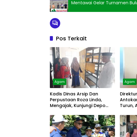
Mentawai Gelar Turnamen Bulu
Pos Terkait
Agam
Agam
Kadis Dinas Arsip Dan
Direktu
Perpustaan Roza Linda,
Antokan
Mengajak, Kunjungi Depo
Turun, 
Arsip
Diolah