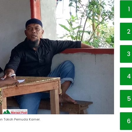
1
2
3
4
5
6
dan Tokoh Pemuda Kamer.