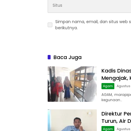
Simpan nama, email, dan situs web 
berikutnya.
Baca Juga
Kadis Dina
Mengajak, 
Agam
Agustus 
AGAM, marapip
kegunaan…
Direktur Pe
Turun, Air 
Agam
Agustus