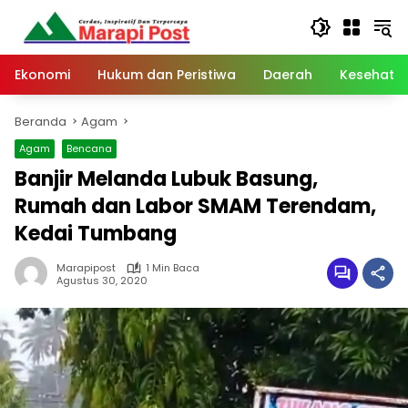
Langsung
ke
konten
Ekonomi
Hukum dan Peristiwa
Daerah
Kesehata
Beranda
Agam
Agam
Bencana
Banjir Melanda Lubuk Basung,
Rumah dan Labor SMAM Terendam,
Kedai Tumbang
Marapipost
1 Min Baca
Agustus 30, 2020