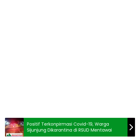
Positif Terkonpirmasi Covid-19, Warga
Sijunjung Dikarantina di RSUD Mentawai