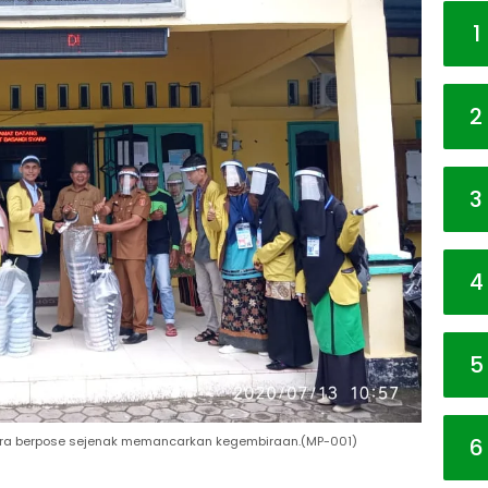
1
2
3
4
5
6
ara berpose sejenak memancarkan kegembiraan.(MP-001)