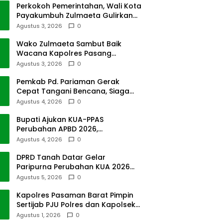
Perkokoh Pemerintahan, Wali Kota
Payakumbuh Zulmaeta Gulirkan
Jabatan
Agustus 3, 2026
0
Wako Zulmaeta Sambut Baik
Wacana Kapolres Pasang
Kamera Pantau Lalin
Agustus 3, 2026
0
Pemkab Pd. Pariaman Gerak
Cepat Tangani Bencana, Siaga
Cuaca Ekstrem
Agustus 4, 2026
0
Bupati Ajukan KUA-PPAS
Perubahan APBD 2026,
Pendapatan Pasbar Naik 15
Agustus 4, 2026
0
Persen
DPRD Tanah Datar Gelar
Paripurna Perubahan KUA 2026
dan PPAS Tahun 2027
Agustus 5, 2026
0
Kapolres Pasaman Barat Pimpin
Sertijab PJU Polres dan Kapolsek
Sungai Beremas
Agustus 1, 2026
0