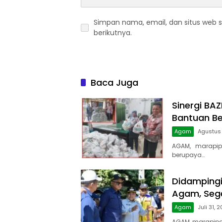
Simpan nama, email, dan situs web 
berikutnya.
Baca Juga
Sinergi BA
Bantuan B
Agam
Agustus
AGAM, marapip
berupaya…
Didampingi 
Agam, Sege
Agam
Juli 31, 
AGAM, marapipos