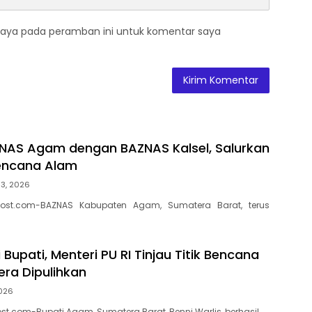
saya pada peramban ini untuk komentar saya
ZNAS Agam dengan BAZNAS Kalsel, Salurkan
encana Alam
 3, 2026
ost.com-BAZNAS Kabupaten Agam, Sumatera Barat, terus
Bupati, Menteri PU RI Tinjau Titik Bencana
ra Dipulihkan
2026
t.com-Bupati Agam, Sumatera Barat, Benni Warlis, berhasil…