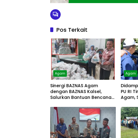
Pos Terkait
Agam
Agam
Sinergi BAZNAS Agam
Didampi
dengan BAZNAS Kalsel,
PU RI T
Salurkan Bantuan Bencana
Agam, S
Alam