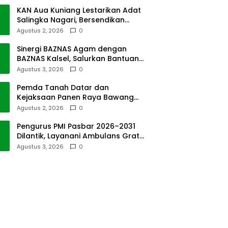
KAN Aua Kuniang Lestarikan Adat
Salingka Nagari, Bersendikan
Kitabullah
Agustus 2, 2026
0
Sinergi BAZNAS Agam dengan
BAZNAS Kalsel, Salurkan Bantuan
Bencana Alam
Agustus 3, 2026
0
Pemda Tanah Datar dan
Kejaksaan Panen Raya Bawang
Merah di Sawah Tangah
Agustus 2, 2026
0
Pengurus PMI Pasbar 2026–2031
Dilantik, Layanani Ambulans Gratis
ke Padang
Agustus 3, 2026
0