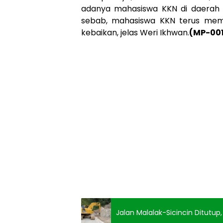
adanya mahasiswa KKN di daerah 
sebab, mahasiswa KKN terus me
kebaikan, jelas Weri Ikhwan.
(MP-00
Jalan Malalak-Sicincin Ditutup,