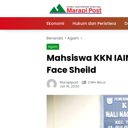
Langsung
ke
konten
Ekonomi
Hukum dan Peristiwa
D
Beranda
Agam
Agam
Mahsiswa KKN IAIN
Face Sheild
Marapipost
2 Min Baca
Juli 16, 2020