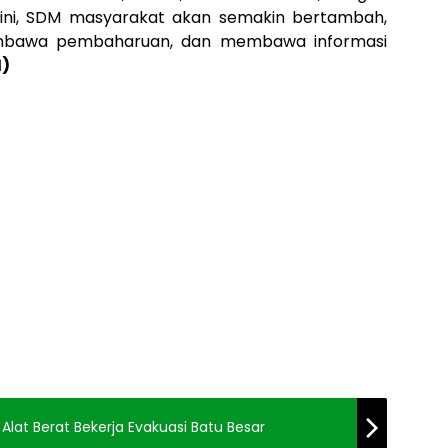
ini, SDM masyarakat akan semakin bertambah,
mbawa pembaharuan, dan membawa informasi
1)
 Alat Berat Bekerja Evakuasi Batu Besar