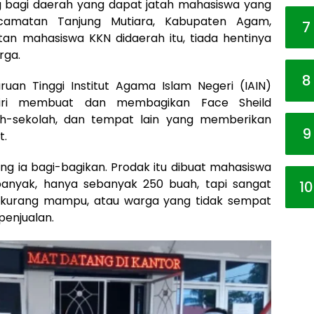
 bagi daerah yang dapat jatah mahasiswa yang
ecamatan Tanjung Mutiara, Kabupaten Agam,
7
an mahasiswa KKN didaerah itu, tiada hentinya
rga.
8
uan Tinggi Institut Agama Islam Negeri (IAIN)
n diri membuat dan membagikan Face Sheild
ah-sekolah, dan tempat lain yang memberikan
9
t.
ang ia bagi-bagikan. Prodak itu dibuat mahasiswa
banyak, hanya sebanyak 250 buah, tapi sangat
10
a kurang mampu, atau warga yang tidak sempat
penjualan.