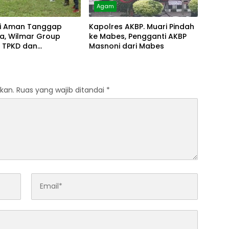
Agam
i Aman Tanggap
Kapolres AKBP. Muari Pindah
a, Wilmar Group
ke Mabes, Pengganti AKBP
t TPKD dan
Masnoni dari Mabes
akat
kan.
Ruas yang wajib ditandai
*