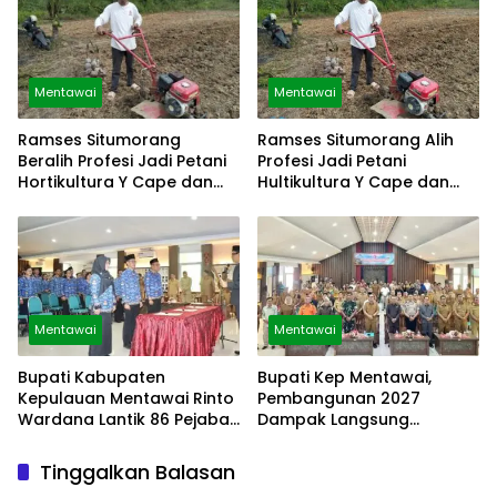
Mentawai
Mentawai
Ramses Situmorang
Ramses Situmorang Alih
Beralih Profesi Jadi Petani
Profesi Jadi Petani
Hortikultura Y Cape dan
Hultikultura Y Cape dan
Sayuran
Sayuran
Mentawai
Mentawai
Bupati Kabupaten
Bupati Kep Mentawai,
Kepulauan Mentawai Rinto
Pembangunan 2027
Wardana Lantik 86 Pejabat
Dampak Langsung
Struktural
Masyarakat
Tinggalkan Balasan