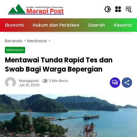
Langsung
ke
konten
Ekonomi
Hukum dan Peristiwa
Daerah
Kesehata
Beranda
Mentawai
Mentawai
Mentawai Tunda Rapid Tes dan
Swab Bagi Warga Bepergian
Marapipost
2 Min Baca
Juli 15, 2020