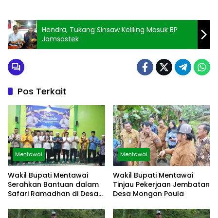
Hendra, Tukang Sinsaw Keliling Masuk BP
Jamsostek
Pos Terkait
Mentawai
Mentawai
Wakil Bupati Mentawai
Wakil Bupati Mentawai
Serahkan Bantuan dalam
Tinjau Pekerjaan Jembatan
Safari Ramadhan di Desa
Desa Mongan Poula
Malancan