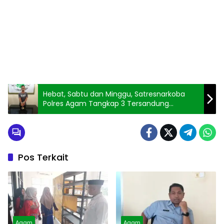
Hebat, Sabtu dan Minggu, Satresnarkoba
Polres Agam Tangkap 3 Tersandung
Narkotika
Pos Terkait
Agam
Agam