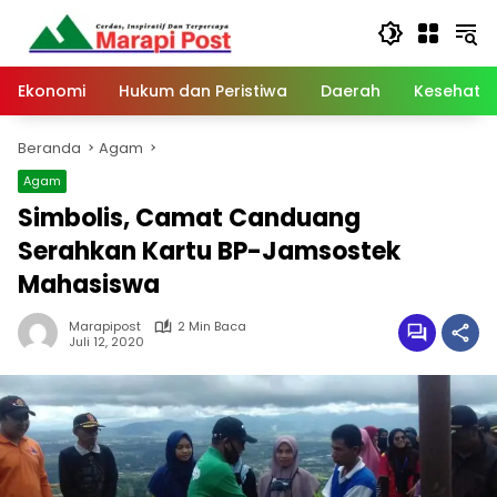
Langsung
ke
konten
Ekonomi
Hukum dan Peristiwa
Daerah
Kesehata
Beranda
Agam
Agam
Simbolis, Camat Canduang
Serahkan Kartu BP-Jamsostek
Mahasiswa
Marapipost
2 Min Baca
Juli 12, 2020