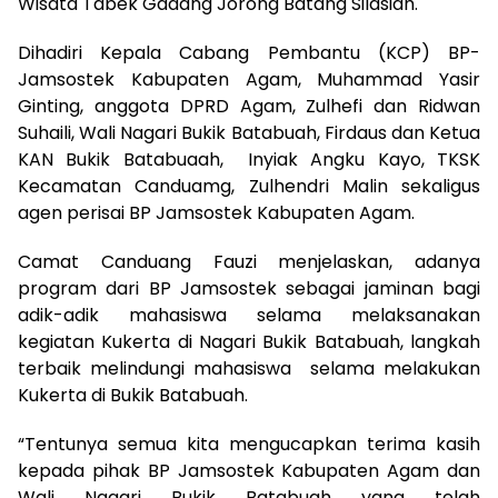
Wisata Tabek Gadang Jorong Batang Silasiah.
Dihadiri Kepala Cabang Pembantu (KCP) BP-
Jamsostek Kabupaten Agam, Muhammad Yasir
Ginting, anggota DPRD Agam, Zulhefi dan Ridwan
Suhaili, Wali Nagari Bukik Batabuah, Firdaus dan Ketua
KAN Bukik Batabuaah, Inyiak Angku Kayo, TKSK
Kecamatan Canduamg, Zulhendri Malin sekaligus
agen perisai BP Jamsostek Kabupaten Agam.
Camat Canduang Fauzi menjelaskan, adanya
program dari BP Jamsostek sebagai jaminan bagi
adik-adik mahasiswa selama melaksanakan
kegiatan Kukerta di Nagari Bukik Batabuah, langkah
terbaik melindungi mahasiswa selama melakukan
Kukerta di Bukik Batabuah.
“Tentunya semua kita mengucapkan terima kasih
kepada pihak BP Jamsostek Kabupaten Agam dan
Wali Nagari Bukik Batabuah yang telah