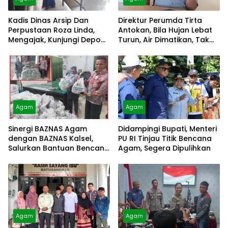
Kadis Dinas Arsip Dan
Direktur Perumda Tirta
Perpustaan Roza Linda,
Antokan, Bila Hujan Lebat
Mengajak, Kunjungi Depo
Turun, Air Dimatikan, Tak
Arsip
Bisa Diolah
Agam
Agam
Sinergi BAZNAS Agam
Didampingi Bupati, Menteri
dengan BAZNAS Kalsel,
PU RI Tinjau Titik Bencana
Salurkan Bantuan Bencana
Agam, Segera Dipulihkan
Alam
Agam
Agam