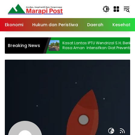
Langsung
ke
konten
Ekonomi
Hukum dan Peristiwa
Daerah
Kesehata
r Paripurna
Kasat Lantas IPTU Wendrizal S.H; Berikan
Breaking News
an PPAS Tahun
Rasa Aman Intensifkan Giat Preventif
Pagi