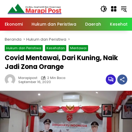
Langsung
ke
konten
Ekonomi
Hukum dan Peristiwa
Daerah
Kesehata
Beranda
Hukum dan Peristiwa
Hukum dan Peristiwa
Kesehatan
Mentawai
Covid Mentawai, Dari Kuning, Naik
Jadi Zona Orange
Marapipost
2 Min Baca
September 16, 2020