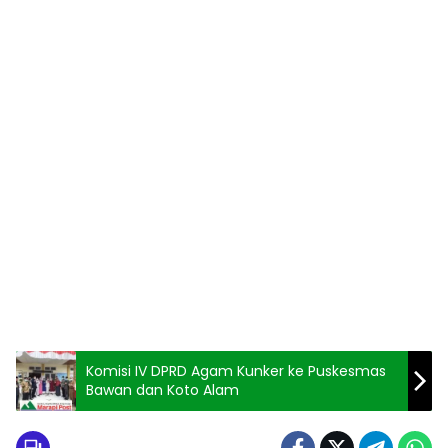
Komisi IV DPRD Agam Kunker ke Puskesmas
Bawan dan Koto Alam