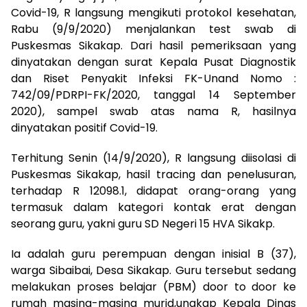
Covid-19, R langsung mengikuti protokol kesehatan,
Rabu (9/9/2020) menjalankan test swab di
Puskesmas Sikakap. Dari hasil pemeriksaan yang
dinyatakan dengan surat Kepala Pusat Diagnostik
dan Riset Penyakit Infeksi FK-Unand Nomo :
742/09/PDRPI-FK/2020, tanggal 14 September
2020), sampel swab atas nama R, hasilnya
dinyatakan positif Covid-19.
Terhitung Senin (14/9/2020), R langsung diisolasi di
Puskesmas Sikakap, hasil tracing dan penelusuran,
terhadap R 12098.1, didapat orang-orang yang
termasuk dalam kategori kontak erat dengan
seorang guru, yakni guru SD Negeri 15 HVA Sikakp.
Ia adalah guru perempuan dengan inisial B (37),
warga Sibaibai, Desa Sikakap. Guru tersebut sedang
melakukan proses belajar (PBM) door to door ke
rumah masing-masing murid,ungkap Kepala Dinas