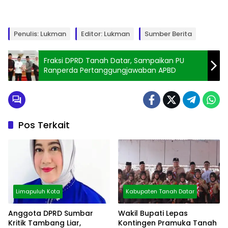
Penulis: Lukman
Editor: Lukman
Sumber Berita
Fraksi DPRD Tanah Datar, Sampaikan PU
Ranperda Pertanggungjawaban APBD
Pos Terkait
Limapuluh Kota
Kabupaten Tanah Datar
Anggota DPRD Sumbar
Wakil Bupati Lepas
Kritik Tambang Liar,
Kontingen Pramuka Tanah