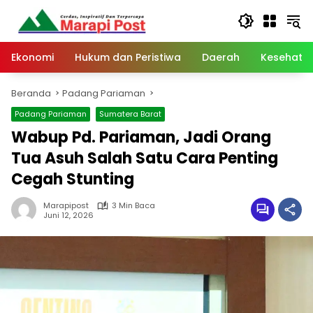
Langsung
ke
konten
Ekonomi
Hukum dan Peristiwa
Daerah
Kesehata
Beranda
Padang Pariaman
Padang Pariaman
Sumatera Barat
Wabup Pd. Pariaman, Jadi Orang
Tua Asuh Salah Satu Cara Penting
Cegah Stunting
Marapipost
3 Min Baca
Juni 12, 2026