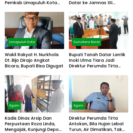
Pemkab Limapuluh Kota
Datar ke Jamnas XII
Pilih Diam
Cibubur
Limapuluh Kota
Sumatera Barat
Wakil Rakyat H. Nurkholis
Bupati Tanah Datar Lantik
Dt. Bijo Dirajo Angkat
Inoki Ulma Tiara Jadi
Bicara, Bupati Bisa Digugat
Direktur Perumda Tirta
Alami
Agam
Agam
Kadis Dinas Arsip Dan
Direktur Perumda Tirta
Perpustaan Roza Linda,
Antokan, Bila Hujan Lebat
Mengajak, Kunjungi Depo
Turun, Air Dimatikan, Tak