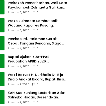
Perkokoh Pemerintahan, Wali Kota
Payakumbuh Zulmaeta Gulirkan
Jabatan
Agustus 3, 2026
0
Wako Zulmaeta Sambut Baik
Wacana Kapolres Pasang
Kamera Pantau Lalin
Agustus 3, 2026
0
Pemkab Pd. Pariaman Gerak
Cepat Tangani Bencana, Siaga
Cuaca Ekstrem
Agustus 4, 2026
0
Bupati Ajukan KUA-PPAS
Perubahan APBD 2026,
Pendapatan Pasbar Naik 15
Agustus 4, 2026
0
Persen
Wakil Rakyat H. Nurkholis Dt. Bijo
Dirajo Angkat Bicara, Bupati Bisa
Digugat
Agustus 7, 2026
0
KAN Aua Kuniang Lestarikan Adat
Salingka Nagari, Bersendikan
Kitabullah
Agustus 2, 2026
0