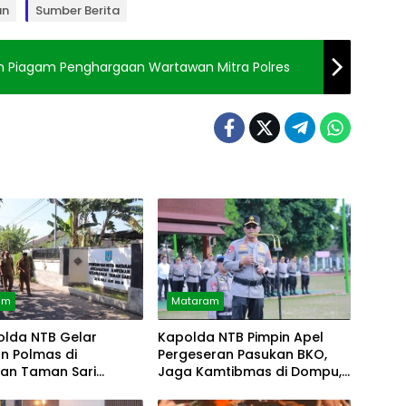
an
Sumber Berita
n Piagam Penghargaan Wartawan Mitra Polres
am
Mataram
lda NTB Gelar
Kapolda NTB Pimpin Apel
n Polmas di
Pergeseran Pasukan BKO,
han Taman Sari
Jaga Kamtibmas di Dompu,
an
Bima