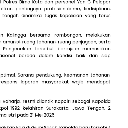
 Polres Bima Kota dan personel Yon C Pelopor
kan pentingnya profesionalisme, kedisiplinan,
 tengah dinamika tugas kepolisian yang terus
jen Kalingga bersama rombongan, melakukan
 amunisi, ruang tahanan, ruang penjagaan, serta
0. Pengecekan tersebut bertujuan memastikan
rasional berada dalam kondisi baik dan siap
 optimal. Sarana pendukung, keamanan tahanan,
a respons laporan masyarakat wajib mendapat
a Raharja, resmi dilantik Kapolri sebagai Kapolda
pol 1992 kelahiran Surakarta, Jawa Tengah, 2
a istri pada 21 Mei 2026.
jakkan kaki di Gumi Sasak, Kapolda baru tersebut