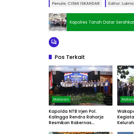
Penulis: CISMI ISKANDAR
Editor: Lukm
Kapolres Tanah Datar Serahka
Pos Terkait
Mataram
Matar
Kapolda NTB Irjen Pol.
Wakapo
Kalingga Rendra Raharja
Kegiata
Resmikan Rakernas
Kelura
Gabungan
Ampen