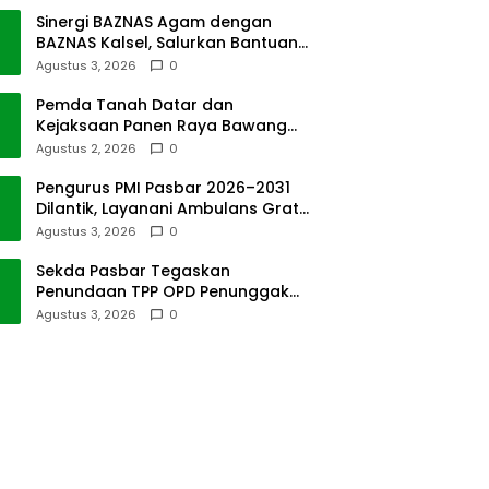
Sinergi BAZNAS Agam dengan
BAZNAS Kalsel, Salurkan Bantuan
Bencana Alam
Agustus 3, 2026
0
Pemda Tanah Datar dan
Kejaksaan Panen Raya Bawang
Merah di Sawah Tangah
Agustus 2, 2026
0
Pengurus PMI Pasbar 2026–2031
Dilantik, Layanani Ambulans Gratis
ke Padang
Agustus 3, 2026
0
Sekda Pasbar Tegaskan
Penundaan TPP OPD Penunggak
Pajak Kendaraan Dinas
Agustus 3, 2026
0