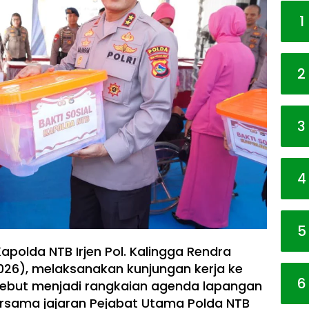
1
2
3
4
5
apolda NTB Irjen Pol. Kalingga Rendra
/2026), melaksanakan kunjungan kerja ke
6
rsebut menjadi rangkaian agenda lapangan
bersama jajaran Pejabat Utama Polda NTB