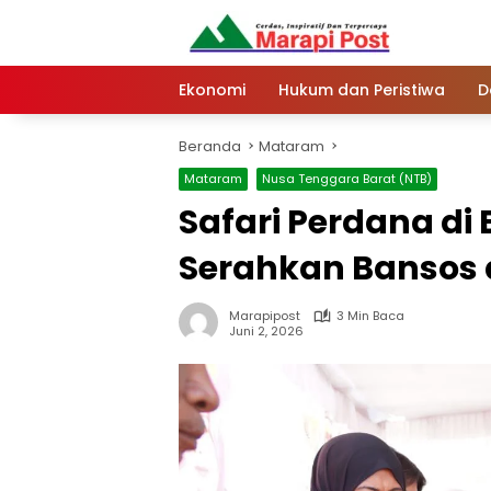
Langsung
ke
konten
Ekonomi
Hukum dan Peristiwa
D
Beranda
Mataram
Mataram
Nusa Tenggara Barat (NTB)
Safari Perdana di
Serahkan Bansos 
Marapipost
3 Min Baca
Juni 2, 2026