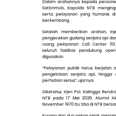
Dalam arahannya kepada personel
Satbrimob, Kapolda NTB mengingat
serta pelayanan yang humanis di
berkembang.
Setelah memberikan arahan, Ir
pengecekan gudang senjata api dan
ruang pelayanan Call Center 11
seluruh fasilitas pendukung ope
digunakan.
“Pelayanan publik harus berjalan
pengelolaan senjata api, hingg
perhatian serius”, ujarnya.
Diketahui, Irjen Pol. Kalingga Rendr
NTB pada 17 Mei 2026. Alumni Ak
November 1970 itu tiba di NTB bersam
Kurang dari dua pekan sejak mengin