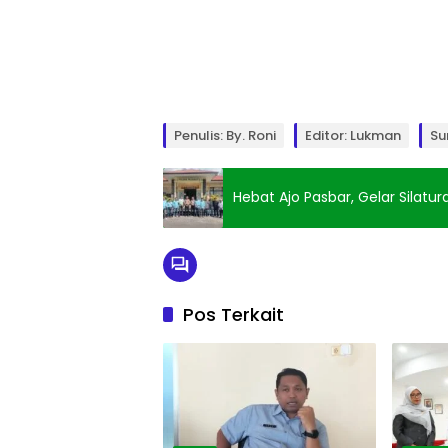
Penulis: By. Roni
Editor: Lukman
Su
Hebat Ajo Pasbar, Gelar Silat
Pos Terkait