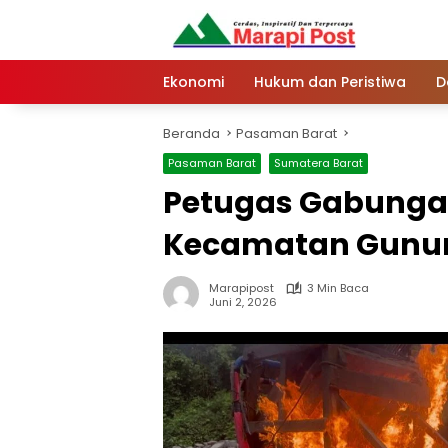
Langsung
ke
konten
Ekonomi
Hukum dan Peristiwa
D
Beranda
Pasaman Barat
Pasaman Barat
Sumatera Barat
Petugas Gabungan
Kecamatan Gunung
Marapipost
3 Min Baca
Juni 2, 2026