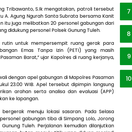
 Tribawanto, S.Ik mengatakan, patroli tersebut
7
ptu A. Agung Ngurah Santa Subrata bersama Kanit
tan itu juga melibatkan 20 personel gabungan dari
ng didukung personel Polsek Gunung Tuleh.
8
ara rutin untuk mempersempit ruang gerak para
angan Emas Tanpa Izin (PETI) yang masih
9
Pasaman Barat,” ujar Kapolres di ruang kerjanya,
awali dengan apel gabungan di Mapolres Pasaman
10
kul 23.00 WIB. Apel tersebut dipimpin langsung
ikan arahan serta analisa dan evaluasi (APP)
kan ke lapangan.
 bergerak menuju lokasi sasaran. Pada Selasa
, personel gabungan tiba di Simpang Lolo, Jorong
 Gunung Tuleh. Perjalanan kemudian dilanjutkan