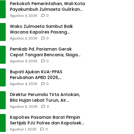
Perkokoh Pemerintahan, Wali Kota
Payakumbuh Zulmaeta Gulirkan
Jabatan
Agustus 3, 2026
0
Wako Zulmaeta Sambut Baik
Wacana Kapolres Pasang
Kamera Pantau Lalin
Agustus 3, 2026
0
Pemkab Pd. Pariaman Gerak
Cepat Tangani Bencana, Siaga
Cuaca Ekstrem
Agustus 4, 2026
0
Bupati Ajukan KUA-PPAS
Perubahan APBD 2026,
Pendapatan Pasbar Naik 15
Agustus 4, 2026
0
Persen
Direktur Perumda Tirta Antokan,
Bila Hujan Lebat Turun, Air
Dimatikan, Tak Bisa Diolah
Agustus 6, 2026
0
Kapolres Pasaman Barat Pimpin
Sertijab PJU Polres dan Kapolsek
Sungai Beremas
Agustus 1, 2026
0