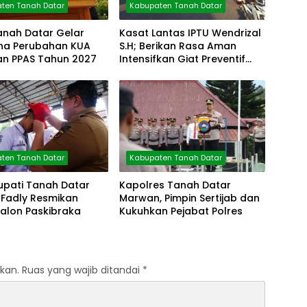
ten Tanah Datar
Kabupaten Tanah Datar
anah Datar Gelar
Kasat Lantas IPTU Wendrizal
rna Perubahan KUA
S.H; Berikan Rasa Aman
an PPAS Tahun 2027
Intensifkan Giat Preventif
Pagi
ten Tanah Datar
Kabupaten Tanah Datar
upati Tanah Datar
Kapolres Tanah Datar
Fadly Resmikan
Marwan, Pimpin Sertijab dan
Calon Paskibraka
Kukuhkan Pejabat Polres
kan.
Ruas yang wajib ditandai
*