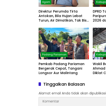
Agam
Kabupa
Direktur Perumda Tirta
DPRD T
Antokan, Bila Hujan Lebat
Paripu
Turun, Air Dimatikan, Tak Bisa
2026 d
Diolah
Padang Pariaman
Kabupa
Pemkab Padang Pariaman
Wakil B
Bergerak Cepat, Tangani
Ahmad 
Longsor Aur Malintang
Diklat 
Tinggalkan Balasan
Alamat email Anda tidak akan dipublikasi