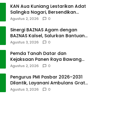
KAN Aua Kuniang Lestarikan Adat
Salingka Nagari, Bersendikan
Kitabullah
Agustus 2, 2026
0
Sinergi BAZNAS Agam dengan
BAZNAS Kalsel, Salurkan Bantuan
Bencana Alam
Agustus 3, 2026
0
Pemda Tanah Datar dan
Kejaksaan Panen Raya Bawang
Merah di Sawah Tangah
Agustus 2, 2026
0
Pengurus PMI Pasbar 2026–2031
Dilantik, Layanani Ambulans Gratis
ke Padang
Agustus 3, 2026
0