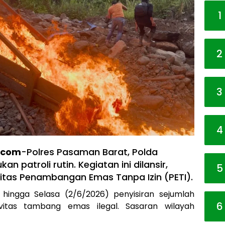
1
2
3
4
.com
-Polres Pasaman Barat, Polda
 patroli rutin. Kegiatan ini dilansir,
5
tas Penambangan Emas Tanpa Izin (PETI).
6) hingga Selasa (2/6/2026) penyisiran sejumlah
6
ivitas tambang emas ilegal. Sasaran wilayah