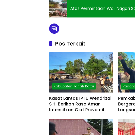
Atas Permintaan Wali Nagari Sa
Pos Terkait
Kabupaten Tanah Datar
Padan
Kasat Lantas IPTU Wendrizal
Pemkab
S.H; Berikan Rasa Aman
Berger
Intensifkan Giat Preventif
Longsor
Pagi