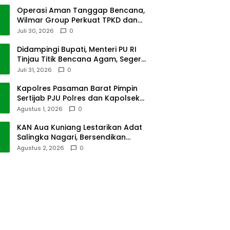
Operasi Aman Tanggap Bencana,
Wilmar Group Perkuat TPKD dan
Masyarakat
Juli 30, 2026
0
Didampingi Bupati, Menteri PU RI
Tinjau Titik Bencana Agam, Segera
Dipulihkan
Juli 31, 2026
0
Kapolres Pasaman Barat Pimpin
Sertijab PJU Polres dan Kapolsek
Sungai Beremas
Agustus 1, 2026
0
KAN Aua Kuniang Lestarikan Adat
Salingka Nagari, Bersendikan
Kitabullah
Agustus 2, 2026
0