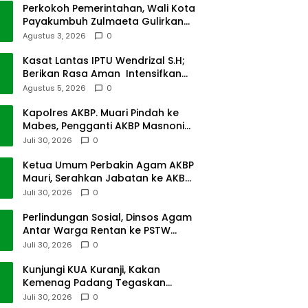
Perkokoh Pemerintahan, Wali Kota
Payakumbuh Zulmaeta Gulirkan
Jabatan
Agustus 3, 2026
0
Kasat Lantas IPTU Wendrizal S.H;
Berikan Rasa Aman Intensifkan
Giat Preventif Pagi
Agustus 5, 2026
0
Kapolres AKBP. Muari Pindah ke
Mabes, Pengganti AKBP Masnoni
dari Mabes
Juli 30, 2026
0
Ketua Umum Perbakin Agam AKBP
Mauri, Serahkan Jabatan ke AKBP
Masnoni
Juli 30, 2026
0
Perlindungan Sosial, Dinsos Agam
Antar Warga Rentan ke PSTW
Batusangkar
Juli 30, 2026
0
Kunjungi KUA Kuranji, Kakan
Kemenag Padang Tegaskan
Terapkan Disiplin Kerja
Juli 30, 2026
0