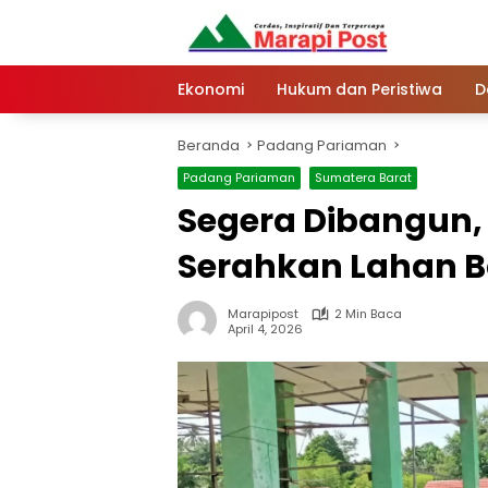
Langsung
ke
konten
Ekonomi
Hukum dan Peristiwa
D
Beranda
Padang Pariaman
Padang Pariaman
Sumatera Barat
Segera Dibangun,
Serahkan Lahan 
Marapipost
2 Min Baca
April 4, 2026