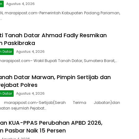
an
Agustus 4, 2026
N, marapipost.com-Pemerintah Kabupaten Padang Pariaman,
…
ti Tanah Datar Ahmad Fadly Resmikan
on Paskibraka
h Datar
Agustus 4, 2026
rapipost.com– Wakil Bupati Tanah Datar, Sumatera Barat,…
anah Datar Marwan, Pimpin Sertijab dan
ejabat Polres
h Datar
Agustus 4, 2026
 marapipost.com-Sertijab(Serah Terima Jabatan)dan
atan sejumlah Pejabat…
kan KUA-PPAS Perubahan APBD 2026,
 Pasbar Naik 15 Persen
Agustus 4, 2026