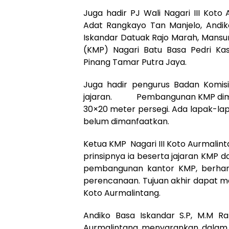
Juga hadir PJ Wali Nagari III Kot
Adat Rangkayo Tan Manjelo, Andi
Iskandar Datuak Rajo Marah, Mansu
(KMP) Nagari Batu Basa Pedri K
Pinang Tamar Putra Jaya.
Juga hadir pengurus Badan Komis
jajaran. Pembangunan KMP dimul
30×20 meter persegi. Ada lapak-la
belum dimanfaatkan.
Ketua KMP Nagari III Koto Aurmalin
prinsipnya ia beserta jajaran KM
pembangunan kantor KMP, berhara
perencanaan. Tujuan akhir dapat m
Koto Aurmalintang.
Andiko Basa Iskandar S.P, M.M R
Aurmalintang, menyarankan, dalam 