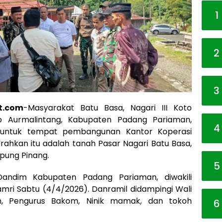
1
2
3
t.com
-Masyarakat Batu Basa, Nagari III Koto
o Aurmalintang, Kabupaten Padang Pariaman,
4
 untuk tempat pembangunan Kantor Koperasi
rahkan itu adalah tanah Pasar Nagari Batu Basa,
pung Pinang.
5
Dandim Kabupaten Padang Pariaman, diwakili
amri Sabtu (4/4/2026). Danramil didampingi Wali
n, Pengurus Bakom, Ninik mamak, dan tokoh
6