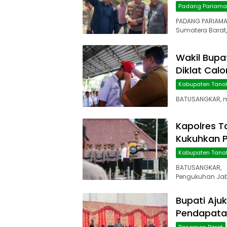
Padang Pariam
PADANG PARIAMA
Sumatera Barat,
Wakil Bupa
Diklat Cal
Kabupaten Tana
BATUSANGKAR, ma
Kapolres T
Kukuhkan P
Kabupaten Tana
BATUSANGKAR,
Pengukuhan Jab
Bupati Aju
Pendapatan
Pasaman Barat