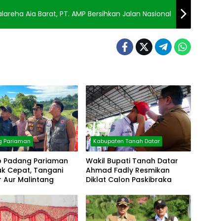
lareha Aia Barat, PT. AMP Bersihkan Jalan Nasional
g Pariaman
Kabupaten Tanah Datar
 Padang Pariaman
Wakil Bupati Tanah Datar
ak Cepat, Tangani
Ahmad Fadly Resmikan
 Aur Malintang
Diklat Calon Paskibraka