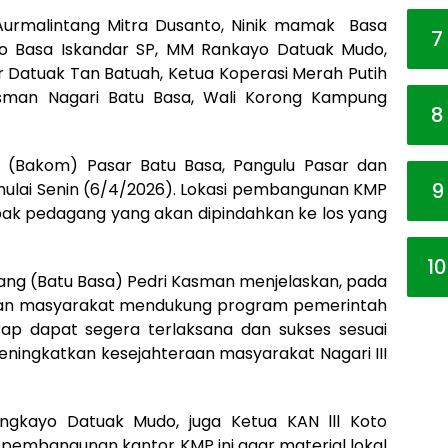
o Aurmalintang Mitra Dusanto, Ninik mamak Basa
7
ko Basa Iskandar SP, MM Rankayo Datuak Mudo,
r Datuak Tan Batuah, Ketua Koperasi Merah Putih
asman Nagari Batu Basa, Wali Korong Kampung
8
i (Bakom) Pasar Batu Basa, Pangulu Pasar dan
9
ai Senin (6/4/2026). Lokasi pembangunan KMP
pak pedagang yang akan dipindahkan ke los yang
10
tang (Batu Basa) Pedri Kasman menjelaskan, pada
P dan masyarakat mendukung program pemerintah
p dapat segera terlaksana dan sukses sesuai
eningkatkan kesejahteraan masyarakat Nagari III
angkayo Datuak Mudo, juga Ketua KAN lll Koto
pembangunan kantor KMP ini agar material lokal