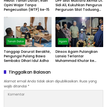
Hebat Tanah Datar!, Raih
DPP Silat Mustafa Akmal Dt.
Opini Wajar Tanpa
Sidi Ali, Kukuhkan Pengurus
Pengecualian (WTP) ke-15
Perguruan Silat Taduang
Bangkeh
Tanah Datar
Agam
Tanggap Darurat Berakhir,
Dinsos Agam Pulangkan
Pengungsi Pulang Bawa
Lansia Terlantar
Sembako Dihari Idul Adha
Muhammad Khutar ke
Tanah Datar
Tinggalkan Balasan
Alamat email Anda tidak akan dipublikasikan.
Ruas yang
wajib ditandai
*