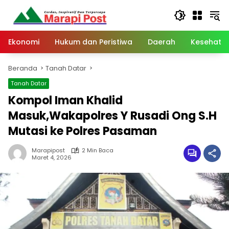
Langsung
ke
konten
Ekonomi
Hukum dan Peristiwa
Daerah
Kesehata
Beranda
Tanah Datar
Tanah Datar
Kompol Iman Khalid
Masuk,Wakapolres Y Rusadi Ong S.H
Mutasi ke Polres Pasaman
Marapipost
2 Min Baca
Maret 4, 2026