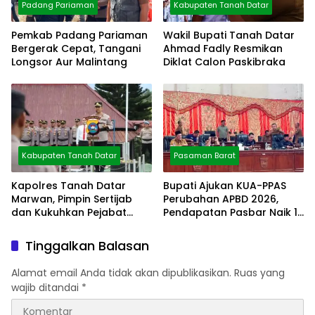
Padang Pariaman
Kabupaten Tanah Datar
Pemkab Padang Pariaman
Wakil Bupati Tanah Datar
Bergerak Cepat, Tangani
Ahmad Fadly Resmikan
Longsor Aur Malintang
Diklat Calon Paskibraka
Kabupaten Tanah Datar
Pasaman Barat
Kapolres Tanah Datar
Bupati Ajukan KUA-PPAS
Marwan, Pimpin Sertijab
Perubahan APBD 2026,
dan Kukuhkan Pejabat
Pendapatan Pasbar Naik 15
Polres
Persen
Tinggalkan Balasan
Alamat email Anda tidak akan dipublikasikan.
Ruas yang
wajib ditandai
*