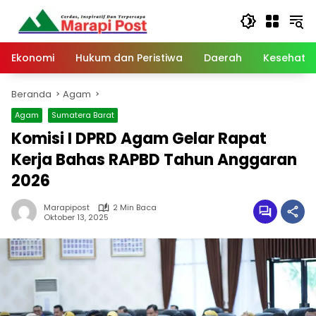
Langsung
ke
konten
Ekonomi
Hukum dan Peristiwa
Daerah
Kesehata
Beranda
Agam
Agam
Sumatera Barat
Komisi I DPRD Agam Gelar Rapat
Kerja Bahas RAPBD Tahun Anggaran
2026
Marapipost
2 Min Baca
Oktober 13, 2025