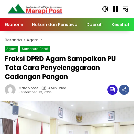
Langsung
ke
konten
Ekonomi
Hukum dan Peristiwa
Daerah
Kesehata
Beranda
Agam
Agam
Sumatera Barat
Fraksi DPRD Agam Sampaikan PU
Tata Cara Penyelenggaraan
Cadangan Pangan
Marapipost
3 Min Baca
September 30, 2025