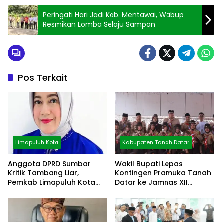
Peringati Hari Jadi Kab. Mentawai, Wabup
Resmikan Lomba Selaju Sampan
Pos Terkait
Limapuluh Kota
Kabupaten Tanah Datar
Anggota DPRD Sumbar
Wakil Bupati Lepas
Kritik Tambang Liar,
Kontingen Pramuka Tanah
Pemkab Limapuluh Kota
Datar ke Jamnas XII
Pilih Diam
Cibubur