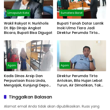
Limapuluh Kota
Sumatera Barat
Wakil Rakyat H. Nurkholis
Bupati Tanah Datar Lantik
Dt. Bijo Dirajo Angkat
Inoki Ulma Tiara Jadi
Bicara, Bupati Bisa Digugat
Direktur Perumda Tirta
Alami
Agam
Agam
Kadis Dinas Arsip Dan
Direktur Perumda Tirta
Perpustaan Roza Linda,
Antokan, Bila Hujan Lebat
Mengajak, Kunjungi Depo
Turun, Air Dimatikan, Tak
Arsip
Bisa Diolah
Tinggalkan Balasan
Alamat email Anda tidak akan dipublikasikan.
Ruas yang