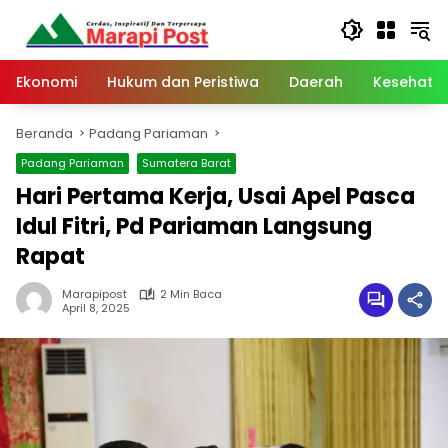
Langsung
ke
konten
Ekonomi
Hukum dan Peristiwa
Daerah
Kesehata
Beranda
Padang Pariaman
Padang Pariaman
Sumatera Barat
Hari Pertama Kerja, Usai Apel Pasca
Idul Fitri, Pd Pariaman Langsung
Rapat
Marapipost
2 Min Baca
April 8, 2025