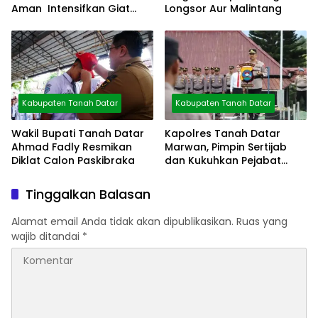
Aman Intensifkan Giat
Longsor Aur Malintang
Preventif Pagi
Kabupaten Tanah Datar
Kabupaten Tanah Datar
Wakil Bupati Tanah Datar
Kapolres Tanah Datar
Ahmad Fadly Resmikan
Marwan, Pimpin Sertijab
Diklat Calon Paskibraka
dan Kukuhkan Pejabat
Polres
Tinggalkan Balasan
Alamat email Anda tidak akan dipublikasikan.
Ruas yang
wajib ditandai
*