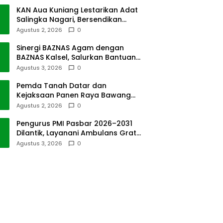
KAN Aua Kuniang Lestarikan Adat
Salingka Nagari, Bersendikan
Kitabullah
Agustus 2, 2026
0
Sinergi BAZNAS Agam dengan
BAZNAS Kalsel, Salurkan Bantuan
Bencana Alam
Agustus 3, 2026
0
Pemda Tanah Datar dan
Kejaksaan Panen Raya Bawang
Merah di Sawah Tangah
Agustus 2, 2026
0
Pengurus PMI Pasbar 2026–2031
Dilantik, Layanani Ambulans Gratis
ke Padang
Agustus 3, 2026
0