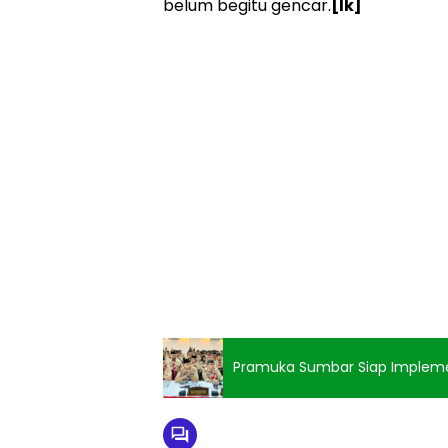
belum begitu gencar.
[lk]
Pramuka Sumbar Siap Impleme