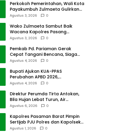
Perkokoh Pemerintahan, Wali Kota
Payakumbuh Zulmaeta Gulirkan
Jabatan
Agustus 3, 2026
0
Wako Zulmaeta Sambut Baik
Wacana Kapolres Pasang
Kamera Pantau Lalin
Agustus 3, 2026
0
Pemkab Pd. Pariaman Gerak
Cepat Tangani Bencana, Siaga
Cuaca Ekstrem
Agustus 4, 2026
0
Bupati Ajukan KUA-PPAS
Perubahan APBD 2026,
Pendapatan Pasbar Naik 15
Agustus 4, 2026
0
Persen
Direktur Perumda Tirta Antokan,
Bila Hujan Lebat Turun, Air
Dimatikan, Tak Bisa Diolah
Agustus 6, 2026
0
Kapolres Pasaman Barat Pimpin
Sertijab PJU Polres dan Kapolsek
Sungai Beremas
Agustus 1, 2026
0