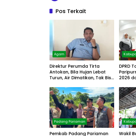
Pos Terkait
Agam
Kabupa
Direktur Perumda Tirta
DPRD T
Antokan, Bila Hujan Lebat
Paripu
Turun, Air Dimatikan, Tak Bisa
2026 d
Diolah
Padang Pariaman
Kabupa
Pemkab Padang Pariaman
Wakil B