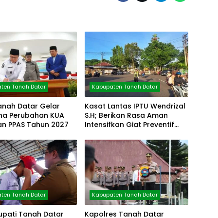
ten Tanah Datar
Kabupaten Tanah Datar
anah Datar Gelar
Kasat Lantas IPTU Wendrizal
rna Perubahan KUA
S.H; Berikan Rasa Aman
an PPAS Tahun 2027
Intensifkan Giat Preventif
Pagi
ten Tanah Datar
Kabupaten Tanah Datar
upati Tanah Datar
Kapolres Tanah Datar