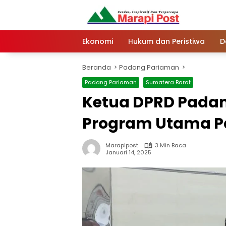
Langsung
ke
konten
Ekonomi
Hukum dan Peristiwa
D
Beranda
Padang Pariaman
Padang Pariaman
Sumatera Barat
Ketua DPRD Pada
Program Utama P
Marapipost
3 Min Baca
Januari 14, 2025