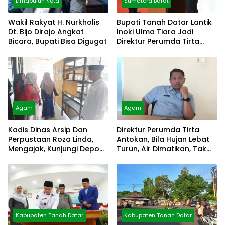
Limapuluh Kota
Sumatera Barat
Wakil Rakyat H. Nurkholis
Bupati Tanah Datar Lantik
Dt. Bijo Dirajo Angkat
Inoki Ulma Tiara Jadi
Bicara, Bupati Bisa Digugat
Direktur Perumda Tirta
Alami
Agam
Agam
Kadis Dinas Arsip Dan
Direktur Perumda Tirta
Perpustaan Roza Linda,
Antokan, Bila Hujan Lebat
Mengajak, Kunjungi Depo
Turun, Air Dimatikan, Tak
Arsip
Bisa Diolah
Kabupaten Tanah Datar
Kabupaten Tanah Datar