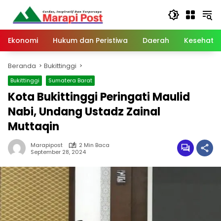
Langsung
ke
konten
Ekonomi
Hukum dan Peristiwa
Daerah
Kesehata
Beranda
Bukittinggi
Bukittinggi
Sumatera Barat
Kota Bukittinggi Peringati Maulid
Nabi, Undang Ustadz Zainal
Muttaqin
Marapipost
2 Min Baca
September 28, 2024