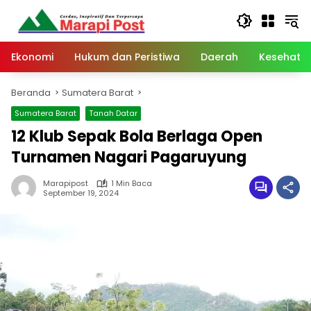
Langsung
ke
konten
Ekonomi
Hukum dan Peristiwa
Daerah
Kesehata
Beranda
Sumatera Barat
Sumatera Barat
Tanah Datar
12 Klub Sepak Bola Berlaga Open
Turnamen Nagari Pagaruyung
Marapipost
1 Min Baca
September 19, 2024