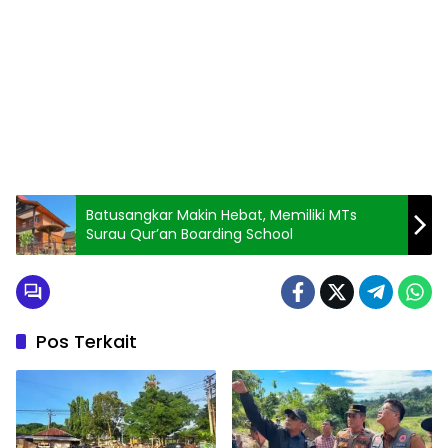
Batusangkar Makin Hebat, Memiliki MTs
Surau Qur’an Boarding School
Pos Terkait