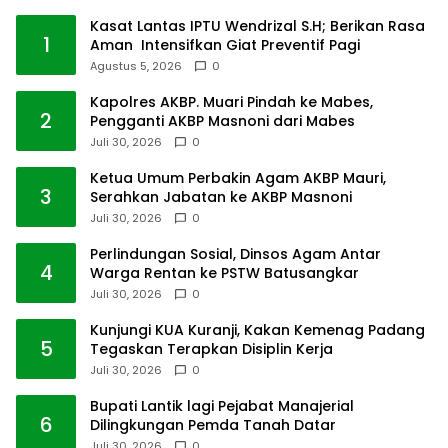
Kasat Lantas IPTU Wendrizal S.H; Berikan Rasa
1
Aman Intensifkan Giat Preventif Pagi
Agustus 5, 2026
0
Kapolres AKBP. Muari Pindah ke Mabes,
2
Pengganti AKBP Masnoni dari Mabes
Juli 30, 2026
0
Ketua Umum Perbakin Agam AKBP Mauri,
3
Serahkan Jabatan ke AKBP Masnoni
Juli 30, 2026
0
Perlindungan Sosial, Dinsos Agam Antar
4
Warga Rentan ke PSTW Batusangkar
Juli 30, 2026
0
Kunjungi KUA Kuranji, Kakan Kemenag Padang
5
Tegaskan Terapkan Disiplin Kerja
Juli 30, 2026
0
Bupati Lantik lagi Pejabat Manajerial
6
Dilingkungan Pemda Tanah Datar
Juli 30, 2026
0