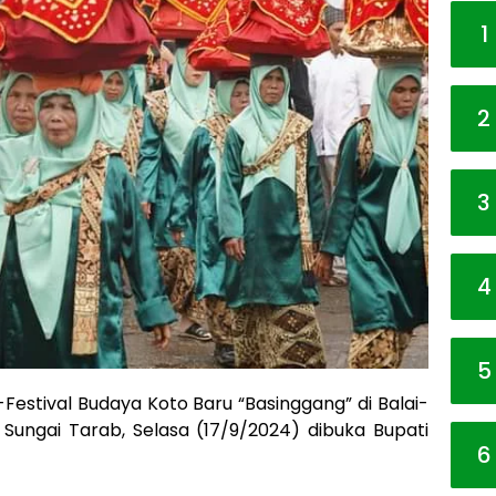
1
2
3
4
5
-Festival Budaya Koto Baru “Basinggang” di Balai-
Sungai Tarab, Selasa (17/9/2024) dibuka Bupati
6