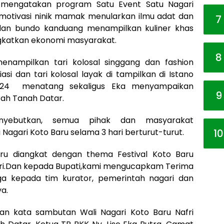
, mengatakan program Satu Event Satu Nagari
tivasi ninik mamak menularkan ilmu adat dan
7
dan bundo kanduang menampilkan kuliner khas
gkatkan ekonomi masyarakat.
8
nampilkan tari kolosal singgang dan fashion
asi dan tari kolosal layak di tampilkan di Istano
24 menatang sekaligus Eka menyampaikan
9
ah Tanah Datar.
menyebutkan, semua pihak dan masyarakat
Nagari Koto Baru selama 3 hari berturut-turut.
10
ru diangkat dengan thema Festival Koto Baru
ari.Dan kepada Bupati,kami mengucapkam Terima
ga kepada tim kurator, pemerintah nagari dan
a.
kan kata sambutan Wali Nagari Koto Baru Nafri