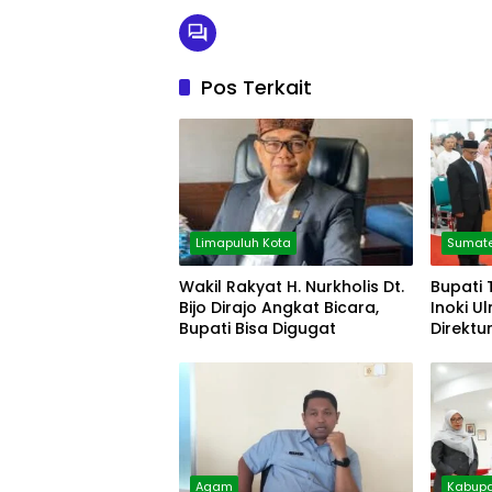
Pos Terkait
Limapuluh Kota
Sumate
Wakil Rakyat H. Nurkholis Dt.
Bupati 
Bijo Dirajo Angkat Bicara,
Inoki U
Bupati Bisa Digugat
Direktu
Agam
Kabupa