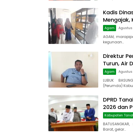
Kadis Dina
Mengajak, 
Agam
Agustus 
AGAM, marapip
kegunaan…
Direktur Pe
Turun, Air 
Agam
Agustus
LUBUK BASUNG
(Perumda) Kabu
DPRD Tanah
2026 dan 
Kabupaten Tana
BATUSANGKAR, 
Barat, gelar…