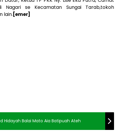
h Datar, Ketua TP PKK Ny. Lise Eka Putra, Camat
i Nagari se Kecamatan Sungai Tarab,tokoh
 lain.
[emer]
id Hidayah Balai Mato Aia Batipuah Ateh