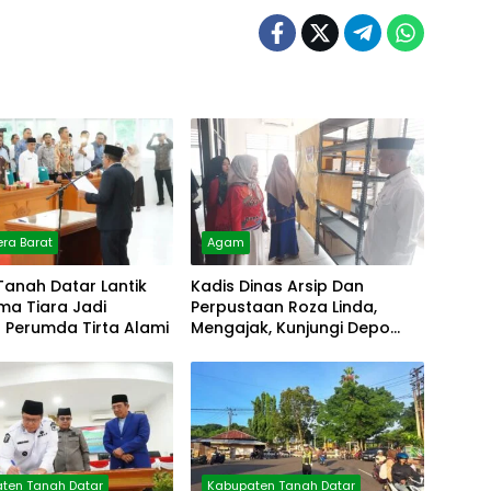
ra Barat
Agam
Tanah Datar Lantik
Kadis Dinas Arsip Dan
lma Tiara Jadi
Perpustaan Roza Linda,
r Perumda Tirta Alami
Mengajak, Kunjungi Depo
Arsip
ten Tanah Datar
Kabupaten Tanah Datar