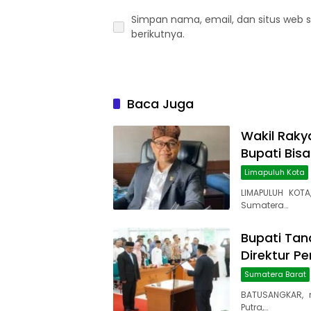
Simpan nama, email, dan situs web 
berikutnya.
Baca Juga
Wakil Rakya
Bupati Bis
Limapuluh Kota
LIMAPULUH KOTA
Sumatera…
Bupati Tana
Direktur P
Sumatera Barat
BATUSANGKAR, 
Putra,…