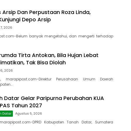
s Arsip Dan Perpustaan Roza Linda,
Kunjungi Depo Arsip
7, 2026
ost.com-Belum banyak mengetahui, dan mengerti terhadap
rumda Tirta Antokan, Bila Hujan Lebat
Dimatikan, Tak Bisa Diolah
 6, 2026
, marapipost.com-Direktur Perusahaan Umum Daerah
paten…
 Datar Gelar Paripurna Perubahan KUA
PPAS Tahun 2027
h Datar
Agustus 5, 2026
marapipost.com-DPRD Kabupaten Tanah Datar, Sumatera