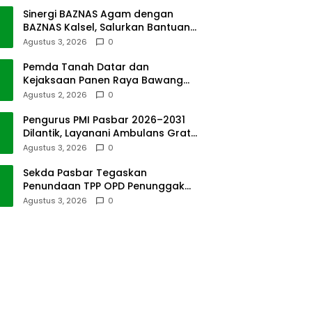
Sinergi BAZNAS Agam dengan
BAZNAS Kalsel, Salurkan Bantuan
Bencana Alam
Agustus 3, 2026
0
Pemda Tanah Datar dan
Kejaksaan Panen Raya Bawang
Merah di Sawah Tangah
Agustus 2, 2026
0
Pengurus PMI Pasbar 2026–2031
Dilantik, Layanani Ambulans Gratis
ke Padang
Agustus 3, 2026
0
Sekda Pasbar Tegaskan
Penundaan TPP OPD Penunggak
Pajak Kendaraan Dinas
Agustus 3, 2026
0