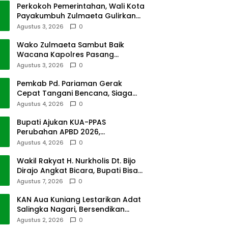
Perkokoh Pemerintahan, Wali Kota
Payakumbuh Zulmaeta Gulirkan
Jabatan
Agustus 3, 2026
0
Wako Zulmaeta Sambut Baik
Wacana Kapolres Pasang
Kamera Pantau Lalin
Agustus 3, 2026
0
Pemkab Pd. Pariaman Gerak
Cepat Tangani Bencana, Siaga
Cuaca Ekstrem
Agustus 4, 2026
0
Bupati Ajukan KUA-PPAS
Perubahan APBD 2026,
Pendapatan Pasbar Naik 15
Agustus 4, 2026
0
Persen
Wakil Rakyat H. Nurkholis Dt. Bijo
Dirajo Angkat Bicara, Bupati Bisa
Digugat
Agustus 7, 2026
0
KAN Aua Kuniang Lestarikan Adat
Salingka Nagari, Bersendikan
Kitabullah
Agustus 2, 2026
0