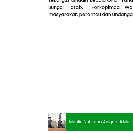
sekaligus dihadiri kepala OPD Tana
Sungai Tarab, Forkopimca, Wal
masyarakat, perantau dan undangan
Maulid Nabi dan Aqiqah di Masj