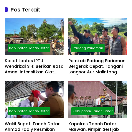
Pos Terkait
Kabupaten Tanah Datar
Padang Pariaman
Kasat Lantas IPTU
Pemkab Padang Pariaman
Wendrizal S.H; Berikan Rasa
Bergerak Cepat, Tangani
Aman Intensifkan Giat
Longsor Aur Malintang
Preventif Pagi
Kabupaten Tanah Datar
Kabupaten Tanah Datar
Wakil Bupati Tanah Datar
Kapolres Tanah Datar
Ahmad Fadly Resmikan
Marwan, Pimpin Sertijab