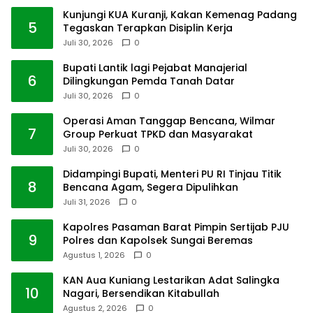
Kunjungi KUA Kuranji, Kakan Kemenag Padang
5
Tegaskan Terapkan Disiplin Kerja
Juli 30, 2026
0
Bupati Lantik lagi Pejabat Manajerial
6
Dilingkungan Pemda Tanah Datar
Juli 30, 2026
0
Operasi Aman Tanggap Bencana, Wilmar
7
Group Perkuat TPKD dan Masyarakat
Juli 30, 2026
0
Didampingi Bupati, Menteri PU RI Tinjau Titik
8
Bencana Agam, Segera Dipulihkan
Juli 31, 2026
0
Kapolres Pasaman Barat Pimpin Sertijab PJU
9
Polres dan Kapolsek Sungai Beremas
Agustus 1, 2026
0
KAN Aua Kuniang Lestarikan Adat Salingka
10
Nagari, Bersendikan Kitabullah
Agustus 2, 2026
0