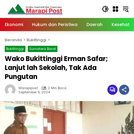
Langsung
ke
konten
Ekonomi
Hukum dan Peristiwa
Daerah
Kesehata
Beranda
Bukittinggi
Bukittinggi
Sumatera Barat
Wako Bukittinggi Erman Safar;
Lanjut lah Sekolah, Tak Ada
Pungutan
Marapipost
2 Min Baca
September 9, 2024