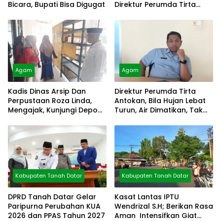
Bicara, Bupati Bisa Digugat
Direktur Perumda Tirta
Alami
Agam
Agam
Kadis Dinas Arsip Dan
Direktur Perumda Tirta
Perpustaan Roza Linda,
Antokan, Bila Hujan Lebat
Mengajak, Kunjungi Depo
Turun, Air Dimatikan, Tak
Arsip
Bisa Diolah
Kabupaten Tanah Datar
Kabupaten Tanah Datar
DPRD Tanah Datar Gelar
Kasat Lantas IPTU
Paripurna Perubahan KUA
Wendrizal S.H; Berikan Rasa
2026 dan PPAS Tahun 2027
Aman Intensifkan Giat