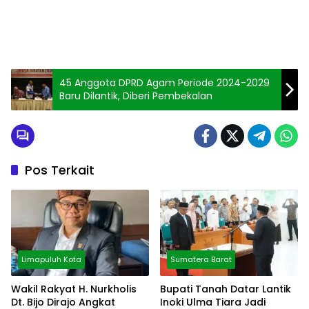
45 Anggota DPRD Agam Periode 2024-2029
Baru Dilantik, Diberi Pembekalan
Pos Terkait
Limapuluh Kota
Sumatera Barat
Wakil Rakyat H. Nurkholis
Bupati Tanah Datar Lantik
Dt. Bijo Dirajo Angkat
Inoki Ulma Tiara Jadi