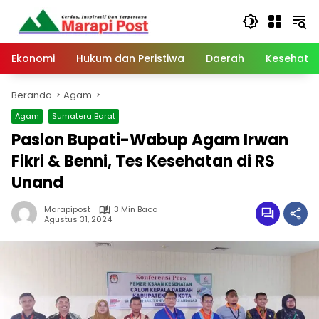
Langsung
ke
konten
Ekonomi
Hukum dan Peristiwa
Daerah
Kesehata
Beranda
Agam
Agam
Sumatera Barat
Paslon Bupati-Wabup Agam Irwan
Fikri & Benni, Tes Kesehatan di RS
Unand
Marapipost
3 Min Baca
Agustus 31, 2024