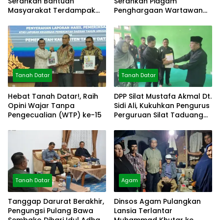
Serahkan Bantuan
Serahkan Piagam
Masyarakat Terdampak
Penghargaan Wartawan
Bencana
Mitra Polres
Tanah Datar
Tanah Datar
Hebat Tanah Datar!, Raih
DPP Silat Mustafa Akmal Dt.
Opini Wajar Tanpa
Sidi Ali, Kukuhkan Pengurus
Pengecualian (WTP) ke-15
Perguruan Silat Taduang
Bangkeh
Tanah Datar
Agam
Tanggap Darurat Berakhir,
Dinsos Agam Pulangkan
Pengungsi Pulang Bawa
Lansia Terlantar