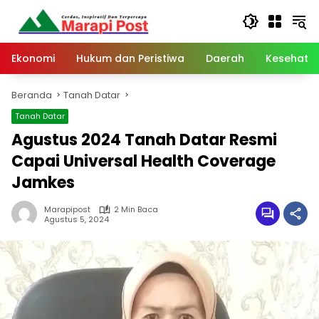
Langsung
ke
konten
Ekonomi
Hukum dan Peristiwa
Daerah
Kesehata
Beranda
Tanah Datar
Tanah Datar
Agustus 2024 Tanah Datar Resmi
Capai Universal Health Coverage
Jamkes
Marapipost
2 Min Baca
Agustus 5, 2024