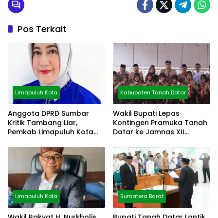
Pos Terkait
Limapuluh Kota
Kabupaten Tanah Datar
Anggota DPRD Sumbar
Wakil Bupati Lepas
Kritik Tambang Liar,
Kontingen Pramuka Tanah
Pemkab Limapuluh Kota
Datar ke Jamnas XII
Pilih Diam
Cibubur
Limapuluh Kota
Sumatera Barat
Wakil Rakyat H. Nurkholis
Bupati Tanah Datar Lantik