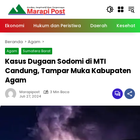
Langsung
ke
konten
Ekonomi
Hukum dan Peristiwa
Daerah
Kesehata
Beranda
Agam
Agam
Sumatera Barat
Kasus Dugaan Sodomi di MTI
Candung, Tampar Muka Kabupaten
Agam
Marapipost
3 Min Baca
Juli 27, 2024