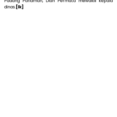
Padang Pariaman, Dian Permata mewakili kepala
dinas.
[lk]