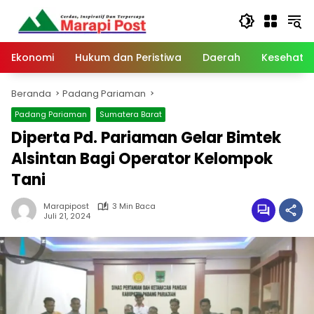
Langsung
ke
konten
Ekonomi
Hukum dan Peristiwa
Daerah
Kesehata
Beranda
Padang Pariaman
Padang Pariaman
Sumatera Barat
Diperta Pd. Pariaman Gelar Bimtek
Alsintan Bagi Operator Kelompok
Tani
Marapipost
3 Min Baca
Juli 21, 2024