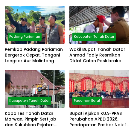
Preventif Pagi
Padang Pariaman
Kabupaten Tanah Datar
Pemkab Padang Pariaman
Wakil Bupati Tanah Datar
Bergerak Cepat, Tangani
Ahmad Fadly Resmikan
Longsor Aur Malintang
Diklat Calon Paskibraka
Kabupaten Tanah Datar
Pasaman Barat
Kapolres Tanah Datar
Bupati Ajukan KUA-PPAS
Marwan, Pimpin Sertijab
Perubahan APBD 2026,
dan Kukuhkan Pejabat
Pendapatan Pasbar Naik 15
Polres
Persen