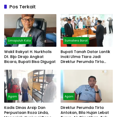
Pos Terkait
Limapuluh Kota
Sumatera Barat
Wakil Rakyat H. Nurkholis
Bupati Tanah Datar Lantik
Dt. Bijo Dirajo Angkat
Inoki Ulma Tiara Jadi
Bicara, Bupati Bisa Digugat
Direktur Perumda Tirta
Alami
Agam
Agam
Kadis Dinas Arsip Dan
Direktur Perumda Tirta
Perpustaan Roza Linda,
Antokan, Bila Hujan Lebat