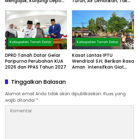
Mengajak, Kunjungi Depo
Turun, Air Dimatikan, Tak
Arsip
Bisa Diolah
Kabupaten Tanah Datar
Kabupaten Tanah Datar
DPRD Tanah Datar Gelar
Kasat Lantas IPTU
Paripurna Perubahan KUA
Wendrizal S.H; Berikan Rasa
2026 dan PPAS Tahun 2027
Aman Intensifkan Giat
Preventif Pagi
Tinggalkan Balasan
Alamat email Anda tidak akan dipublikasikan.
Ruas yang
wajib ditandai
*