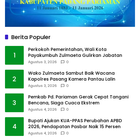
Berita Populer
Perkokoh Pemerintahan, Wali Kota
1
Payakumbuh Zulmaeta Gulirkan Jabatan
Agustus 3, 2026
0
Wako Zulmaeta Sambut Baik Wacana
2
Kapolres Pasang Kamera Pantau Lalin
Agustus 3, 2026
0
Pemkab Pd. Pariaman Gerak Cepat Tangani
3
Bencana, Siaga Cuaca Ekstrem
Agustus 4, 2026
0
Bupati Ajukan KUA-PPAS Perubahan APBD
4
2026, Pendapatan Pasbar Naik 15 Persen
Agustus 4, 2026
0