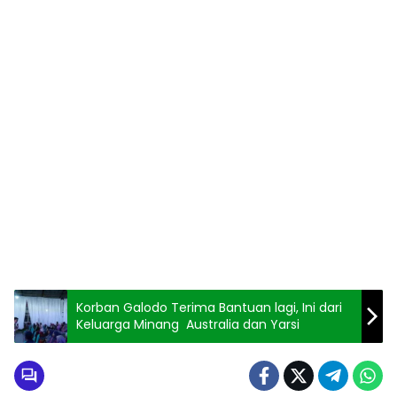
Korban Galodo Terima Bantuan lagi, Ini dari
Keluarga Minang Australia dan Yarsi