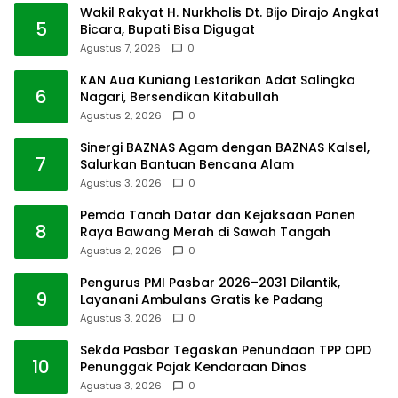
Wakil Rakyat H. Nurkholis Dt. Bijo Dirajo Angkat
5
Bicara, Bupati Bisa Digugat
Agustus 7, 2026
0
KAN Aua Kuniang Lestarikan Adat Salingka
6
Nagari, Bersendikan Kitabullah
Agustus 2, 2026
0
Sinergi BAZNAS Agam dengan BAZNAS Kalsel,
7
Salurkan Bantuan Bencana Alam
Agustus 3, 2026
0
Pemda Tanah Datar dan Kejaksaan Panen
8
Raya Bawang Merah di Sawah Tangah
Agustus 2, 2026
0
Pengurus PMI Pasbar 2026–2031 Dilantik,
9
Layanani Ambulans Gratis ke Padang
Agustus 3, 2026
0
Sekda Pasbar Tegaskan Penundaan TPP OPD
10
Penunggak Pajak Kendaraan Dinas
Agustus 3, 2026
0