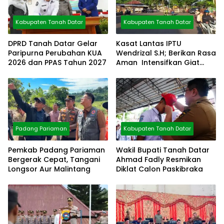
Kabupaten Tanah Datar
Kabupaten Tanah Datar
DPRD Tanah Datar Gelar
Kasat Lantas IPTU
Paripurna Perubahan KUA
Wendrizal S.H; Berikan Rasa
2026 dan PPAS Tahun 2027
Aman Intensifkan Giat
Preventif Pagi
Padang Pariaman
Kabupaten Tanah Datar
Pemkab Padang Pariaman
Wakil Bupati Tanah Datar
Bergerak Cepat, Tangani
Ahmad Fadly Resmikan
Longsor Aur Malintang
Diklat Calon Paskibraka