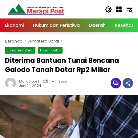
Langsung
ke
konten
Ekonomi
Hukum dan Peristiwa
Daerah
Kesehata
Beranda
Sumatera Barat
Sumatera Barat
Tanah Datar
Diterima Bantuan Tunai Bencana
Galodo Tanah Datar Rp2 Miliar
Marapipost
1 Min Baca
Juni 14, 2024