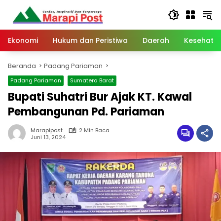
Langsung
ke
konten
Ekonomi
Hukum dan Peristiwa
Daerah
Kesehata
Beranda
Padang Pariaman
Padang Pariaman
Sumatera Barat
Bupati Suhatri Bur Ajak KT. Kawal
Pembangunan Pd. Pariaman
Marapipost
2 Min Baca
Juni 13, 2024