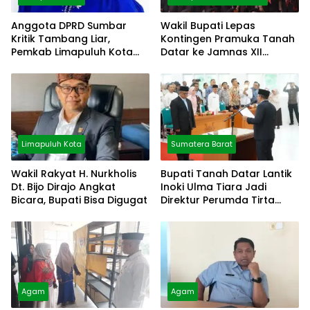
Anggota DPRD Sumbar
Wakil Bupati Lepas
Kritik Tambang Liar,
Kontingen Pramuka Tanah
Pemkab Limapuluh Kota
Datar ke Jamnas XII
Pilih Diam
Cibubur
Limapuluh Kota
Sumatera Barat
Wakil Rakyat H. Nurkholis
Bupati Tanah Datar Lantik
Dt. Bijo Dirajo Angkat
Inoki Ulma Tiara Jadi
Bicara, Bupati Bisa Digugat
Direktur Perumda Tirta
Alami
Agam
Agam