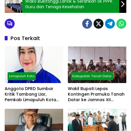
Wako Bukittinggi Lantik & Serahkan SK PPPK
Guru dan Tenaga Kesehatan
Pos Terkait
Limapuluh Kota
Kabupaten Tanah Datar
Anggota DPRD Sumbar
Wakil Bupati Lepas
Kritik Tambang Liar,
Kontingen Pramuka Tanah
Pemkab Limapuluh Kota
Datar ke Jamnas XII
Pilih Diam
Cibubur