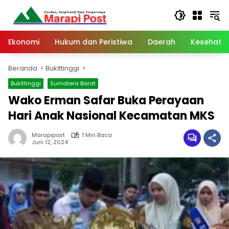
Langsung
ke
konten
Ekonomi
Hukum dan Peristiwa
Daerah
Kesehata
Beranda
Bukittinggi
Bukittinggi
Sumatera Barat
Wako Erman Safar Buka Perayaan
Hari Anak Nasional Kecamatan MKS
Marapipost
1 Min Baca
Juni 12, 2024