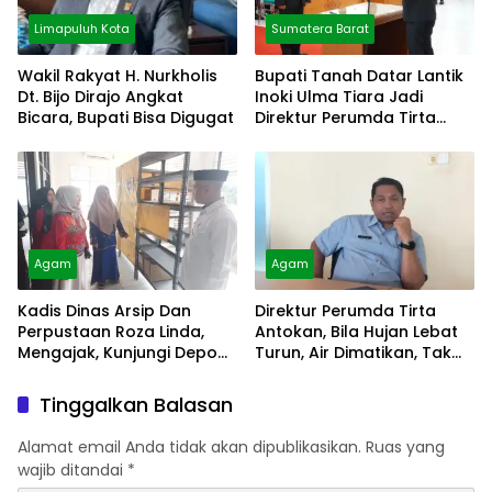
Limapuluh Kota
Sumatera Barat
Wakil Rakyat H. Nurkholis
Bupati Tanah Datar Lantik
Dt. Bijo Dirajo Angkat
Inoki Ulma Tiara Jadi
Bicara, Bupati Bisa Digugat
Direktur Perumda Tirta
Alami
Agam
Agam
Kadis Dinas Arsip Dan
Direktur Perumda Tirta
Perpustaan Roza Linda,
Antokan, Bila Hujan Lebat
Mengajak, Kunjungi Depo
Turun, Air Dimatikan, Tak
Arsip
Bisa Diolah
Tinggalkan Balasan
Alamat email Anda tidak akan dipublikasikan.
Ruas yang
wajib ditandai
*