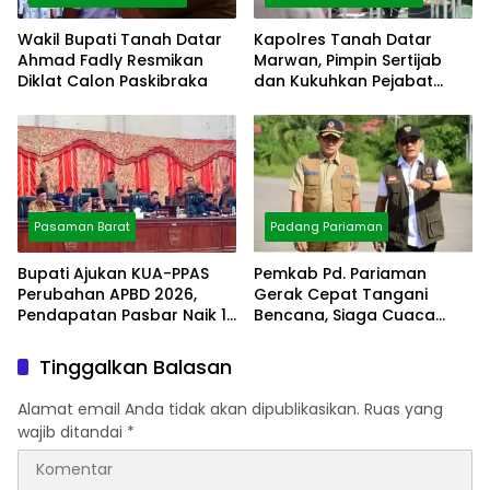
Wakil Bupati Tanah Datar
Kapolres Tanah Datar
Ahmad Fadly Resmikan
Marwan, Pimpin Sertijab
Diklat Calon Paskibraka
dan Kukuhkan Pejabat
Polres
Pasaman Barat
Padang Pariaman
Bupati Ajukan KUA-PPAS
Pemkab Pd. Pariaman
Perubahan APBD 2026,
Gerak Cepat Tangani
Pendapatan Pasbar Naik 15
Bencana, Siaga Cuaca
Persen
Ekstrem
Tinggalkan Balasan
Alamat email Anda tidak akan dipublikasikan.
Ruas yang
wajib ditandai
*