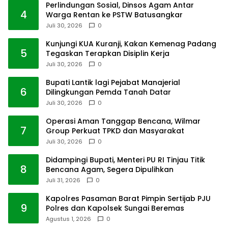
Perlindungan Sosial, Dinsos Agam Antar
4
Warga Rentan ke PSTW Batusangkar
Juli 30, 2026
0
Kunjungi KUA Kuranji, Kakan Kemenag Padang
5
Tegaskan Terapkan Disiplin Kerja
Juli 30, 2026
0
Bupati Lantik lagi Pejabat Manajerial
6
Dilingkungan Pemda Tanah Datar
Juli 30, 2026
0
Operasi Aman Tanggap Bencana, Wilmar
7
Group Perkuat TPKD dan Masyarakat
Juli 30, 2026
0
Didampingi Bupati, Menteri PU RI Tinjau Titik
8
Bencana Agam, Segera Dipulihkan
Juli 31, 2026
0
Kapolres Pasaman Barat Pimpin Sertijab PJU
9
Polres dan Kapolsek Sungai Beremas
Agustus 1, 2026
0