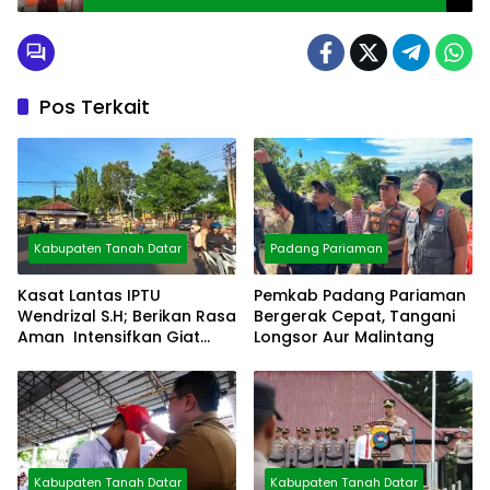
Pos Terkait
Kabupaten Tanah Datar
Padang Pariaman
Kasat Lantas IPTU
Pemkab Padang Pariaman
Wendrizal S.H; Berikan Rasa
Bergerak Cepat, Tangani
Aman Intensifkan Giat
Longsor Aur Malintang
Preventif Pagi
Kabupaten Tanah Datar
Kabupaten Tanah Datar