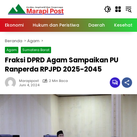
Langsung
ke
konten
Ekonomi
Hukum dan Peristiwa
Daerah
Kesehata
Beranda
Agam
Agam
Sumatera Barat
Fraksi DPRD Agam Sampaikan PU
Ranperda RPJPD 2025-2045
Marapipost
2 Min Baca
Juni 4, 2024