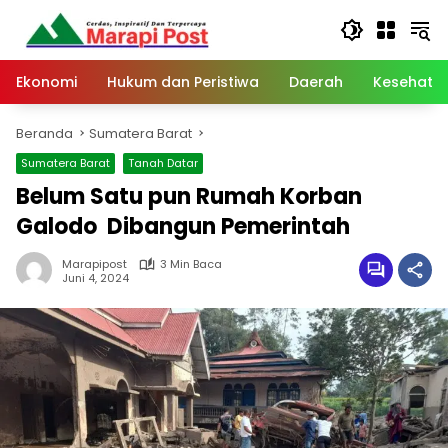
Langsung
ke
konten
Ekonomi
Hukum dan Peristiwa
Daerah
Kesehata
Beranda
Sumatera Barat
Sumatera Barat
Tanah Datar
Belum Satu pun Rumah Korban
Galodo Dibangun Pemerintah
Marapipost
3 Min Baca
Juni 4, 2024