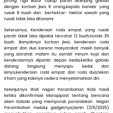
jorong Tigo Batur cukup parah diterjang galodo
dengan korban jiwa 9 orang,kepala bandar yang
rusak 8 buah dan berhektar- hektar sawah yang
rusak tidak bisa ditanami.
Seterusnya, Kenderaan roda empat yang rusak
parah tidak bisa dipakai tercatat 12 buah,honda 35
buah. Banyaknya korban jiwa, kenderaan roda
empat dan dua karena masyarakat masih banyak
yang istirahat malam itu sambil minum kopi dan
kenderaannya diparkir depan kedai,ketika galodo
datang langsung menyapu kedai dan
isinya,kenderaan roda empat dan roda dua,tekan
Irham yang kakinya cedera menyelamatkan diri.
Selanjutnya Wali nagari Parambahan Robi Yasdi
ketika dikonfirmasi Marapipost tentang bencana
alam Galodo yang memporak porandakan Nagari
Parambahan melalui gadgetnya,Senin (3/6/2025)