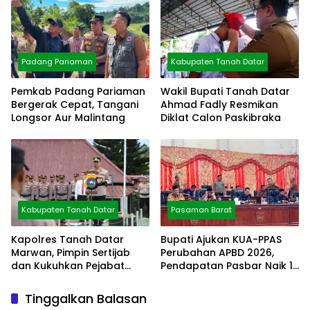
Padang Pariaman
Kabupaten Tanah Datar
Pemkab Padang Pariaman
Wakil Bupati Tanah Datar
Bergerak Cepat, Tangani
Ahmad Fadly Resmikan
Longsor Aur Malintang
Diklat Calon Paskibraka
Kabupaten Tanah Datar
Pasaman Barat
Kapolres Tanah Datar
Bupati Ajukan KUA-PPAS
Marwan, Pimpin Sertijab
Perubahan APBD 2026,
dan Kukuhkan Pejabat
Pendapatan Pasbar Naik 15
Polres
Persen
Tinggalkan Balasan