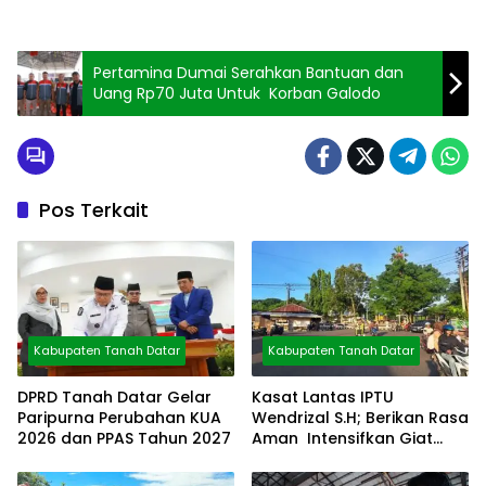
Pertamina Dumai Serahkan Bantuan dan
Uang Rp70 Juta Untuk Korban Galodo
Pos Terkait
Kabupaten Tanah Datar
Kabupaten Tanah Datar
DPRD Tanah Datar Gelar
Kasat Lantas IPTU
Paripurna Perubahan KUA
Wendrizal S.H; Berikan Rasa
2026 dan PPAS Tahun 2027
Aman Intensifkan Giat
Preventif Pagi