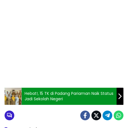
Hebat!, 15 TK di Padang Pariaman Naik Status
Jadi Sekolah Negeri