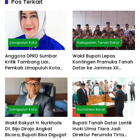
Pos Terkait
Limapuluh Kota
Kabupaten Tanah Datar
Anggota DPRD Sumbar
Wakil Bupati Lepas
Kritik Tambang Liar,
Kontingen Pramuka Tanah
Pemkab Limapuluh Kota
Datar ke Jamnas XII
Pilih Diam
Cibubur
Limapuluh Kota
Sumatera Barat
Wakil Rakyat H. Nurkholis
Bupati Tanah Datar Lantik
Dt. Bijo Dirajo Angkat
Inoki Ulma Tiara Jadi
Bicara, Bupati Bisa Digugat
Direktur Perumda Tirta