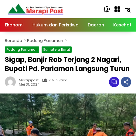
Langsung
ke
konten
Ekonomi
Hukum dan Peristiwa
Daerah
Kesehata
Beranda
Padang Pariaman
Padang Pariaman
Sumatera Barat
Sigap, Banjir Rob Terjang 2 Nagari,
Bupati Pd. Pariaman Langsung Turun
Marapipost
2 Min Baca
Mei 31, 2024