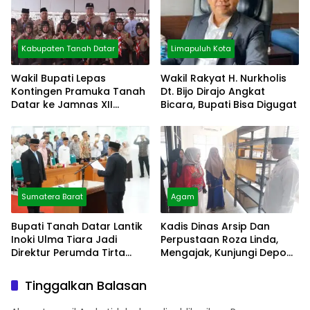
Kabupaten Tanah Datar
Limapuluh Kota
Wakil Bupati Lepas
Wakil Rakyat H. Nurkholis
Kontingen Pramuka Tanah
Dt. Bijo Dirajo Angkat
Datar ke Jamnas XII
Bicara, Bupati Bisa Digugat
Cibubur
Sumatera Barat
Agam
Bupati Tanah Datar Lantik
Kadis Dinas Arsip Dan
Inoki Ulma Tiara Jadi
Perpustaan Roza Linda,
Direktur Perumda Tirta
Mengajak, Kunjungi Depo
Alami
Arsip
Tinggalkan Balasan