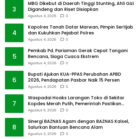
MBG Dikebut di Daerah Tinggi Stunting, Ahli Gizi
3
Digandeng dan Riset Disiapkan
Agustus 4, 2026
0
Kapolres Tanah Datar Marwan, Pimpin Sertijab
4
dan Kukuhkan Pejabat Polres
Agustus 4, 2026
0
Pemkab Pd. Pariaman Gerak Cepat Tangani
5
Bencana, Siaga Cuaca Ekstrem
Agustus 4, 2026
0
Bupati Ajukan KUA-PPAS Perubahan APBD
6
2026, Pendapatan Pasbar Naik 15 Persen
Agustus 4, 2026
0
Waspadai Hoaks Larangan Toko di Sekitar
7
Kopdes Merah Putih, Pemerintah Pastikan
Usaha Warga Tetap Dilindungi
Agustus 9, 2026
0
Sinergi BAZNAS Agam dengan BAZNAS Kalsel,
8
Salurkan Bantuan Bencana Alam
Agustus 3, 2026
0