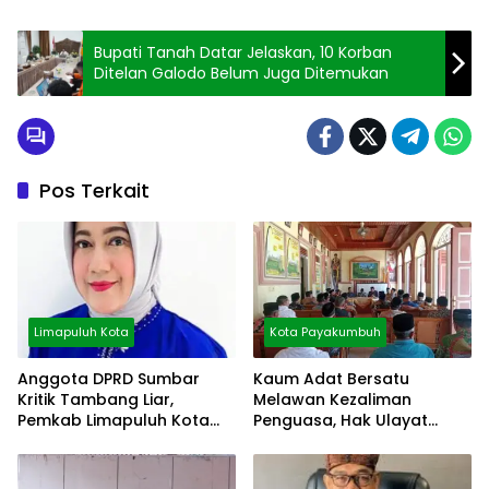
Bupati Tanah Datar Jelaskan, 10 Korban
Ditelan Galodo Belum Juga Ditemukan
Pos Terkait
Limapuluh Kota
Kota Payakumbuh
Anggota DPRD Sumbar
Kaum Adat Bersatu
Kritik Tambang Liar,
Melawan Kezaliman
Pemkab Limapuluh Kota
Penguasa, Hak Ulayat
Pilih Diam
Dipertahankan