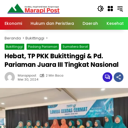
Langsung
ke
konten
Ekonomi
Hukum dan Peristiwa
Daerah
Kesehata
Beranda
Bukittinggi
Bukittinggi
Padang Pariaman
Sumatera Barat
Hebat, TP PKK Bukittinggi & Pd.
Pariaman Juara III Tingkat Nasional
Marapipost
2 Min Baca
Mei 30, 2024