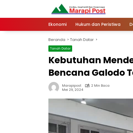
Langsung
ke
konten
Ekonomi
Hukum dan Peristiwa
D
Beranda
Tanah Datar
Tanah Datar
Kebutuhan Mende
Bencana Galodo T
Marapipost
2 Min Baca
Mei 29, 2024