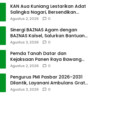
KAN Aua Kuniang Lestarikan Adat
Salingka Nagari, Bersendikan
Kitabullah
Agustus 2, 2026
0
Sinergi BAZNAS Agam dengan
BAZNAS Kalsel, Salurkan Bantuan
Bencana Alam
Agustus 3, 2026
0
Pemda Tanah Datar dan
Kejaksaan Panen Raya Bawang
Merah di Sawah Tangah
Agustus 2, 2026
0
Pengurus PMI Pasbar 2026–2031
Dilantik, Layanani Ambulans Gratis
ke Padang
Agustus 3, 2026
0