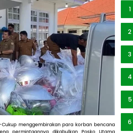
1
2
3
4
5
6
-Cukup menggembirakan para korban bencana
rena permintaannya dikabulkan Posko Utama