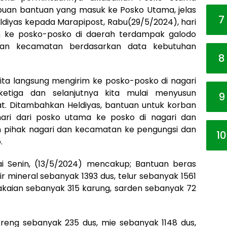
ibuan bantuan yang masuk ke Posko Utama, jelas
7
eldiyas kepada Marapipost, Rabu(29/5/2024), hari
an ke posko-posko di daerah terdampak galodo
 dan kecamatan berdasarkan data kebutuhan
8
 kita langsung mengirim ke posko-posko di nagari
etiga dan selanjutnya kita mulai menyusun
9
. Ditambahkan Heldiyas, bantuan untuk korban
hari dari posko utama ke posko di nagari dan
 pihak nagari dan kecamatan ke pengungsi dan
10
.
lai Senin, (13/5/2024) mencakup; Bantuan beras
ir mineral sebanyak 1393 dus, telur sebanyak 1561
pakaian sebanyak 315 karung, sarden sebanyak 72
reng sebanyak 235 dus, mie sebanyak 1148 dus,