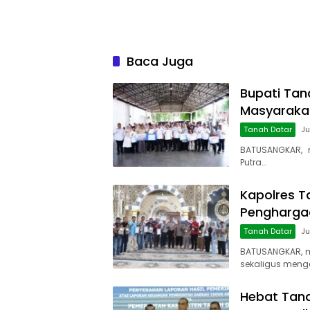
Baca Juga
Bupati Tan
Masyaraka
Tanah Datar
Ju
BATUSANGKAR, 
Putra…
Kapolres T
Penghargaa
Tanah Datar
Ju
BATUSANGKAR, 
sekaligus meng
Hebat Tana