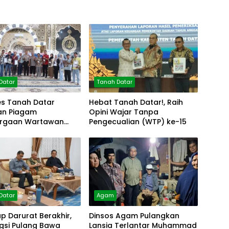
Datar
Tanah Datar
es Tanah Datar
Hebat Tanah Datar!, Raih
an Piagam
Opini Wajar Tanpa
rgaan Wartawan
Pengecualian (WTP) ke-15
olres
Datar
Agam
 Darurat Berakhir,
Dinsos Agam Pulangkan
gsi Pulang Bawa
Lansia Terlantar Muhammad