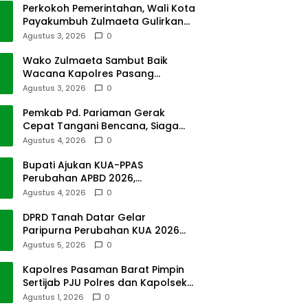
Perkokoh Pemerintahan, Wali Kota
Payakumbuh Zulmaeta Gulirkan
Jabatan
Agustus 3, 2026
0
Wako Zulmaeta Sambut Baik
Wacana Kapolres Pasang
Kamera Pantau Lalin
Agustus 3, 2026
0
Pemkab Pd. Pariaman Gerak
Cepat Tangani Bencana, Siaga
Cuaca Ekstrem
Agustus 4, 2026
0
Bupati Ajukan KUA-PPAS
Perubahan APBD 2026,
Pendapatan Pasbar Naik 15
Agustus 4, 2026
0
Persen
DPRD Tanah Datar Gelar
Paripurna Perubahan KUA 2026
dan PPAS Tahun 2027
Agustus 5, 2026
0
Kapolres Pasaman Barat Pimpin
Sertijab PJU Polres dan Kapolsek
Sungai Beremas
Agustus 1, 2026
0