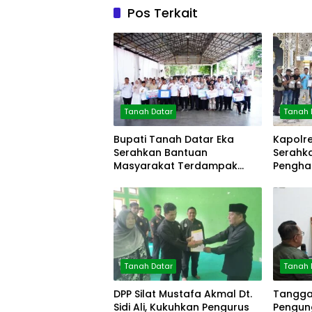
Pos Terkait
Tanah Datar
Tanah 
Bupati Tanah Datar Eka
Kapolr
Serahkan Bantuan
Serahk
Masyarakat Terdampak
Pengha
Bencana
Mitra P
Tanah Datar
Tanah 
DPP Silat Mustafa Akmal Dt.
Tanggap
Sidi Ali, Kukuhkan Pengurus
Pengun