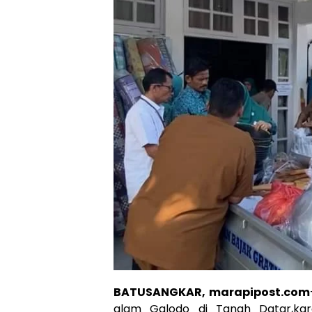
BATUSANGKAR, marapipost.com
alam Galodo di Tanah Datar,ka