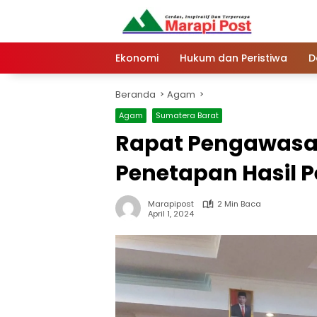
Langsung
ke
konten
Ekonomi
Hukum dan Peristiwa
D
Beranda
Agam
Agam
Sumatera Barat
Rapat Pengawas
Penetapan Hasil 
Marapipost
2 Min Baca
April 1, 2024