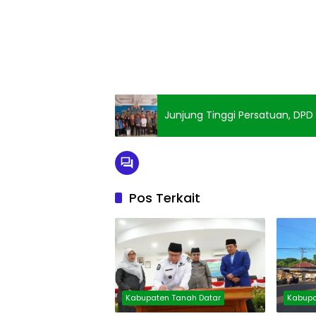
Junjung Tinggi Persatuan, DPD
Pos Terkait
Kabupaten Tanah Datar
Kabupa