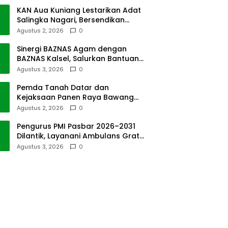
KAN Aua Kuniang Lestarikan Adat
Salingka Nagari, Bersendikan
Kitabullah
Agustus 2, 2026
0
Sinergi BAZNAS Agam dengan
BAZNAS Kalsel, Salurkan Bantuan
Bencana Alam
Agustus 3, 2026
0
Pemda Tanah Datar dan
Kejaksaan Panen Raya Bawang
Merah di Sawah Tangah
Agustus 2, 2026
0
Pengurus PMI Pasbar 2026–2031
Dilantik, Layanani Ambulans Gratis
ke Padang
Agustus 3, 2026
0