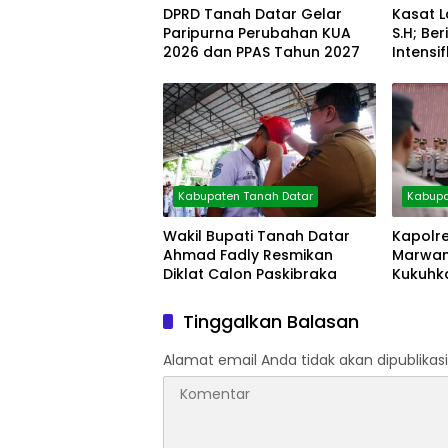
DPRD Tanah Datar Gelar
Kasat L
Paripurna Perubahan KUA
S.H; B
2026 dan PPAS Tahun 2027
Intensi
Pagi
Kabupaten Tanah Datar
Kabupa
Wakil Bupati Tanah Datar
Kapolr
Ahmad Fadly Resmikan
Marwan,
Diklat Calon Paskibraka
Kukuhka
Tinggalkan Balasan
Alamat email Anda tidak akan dipublikasi