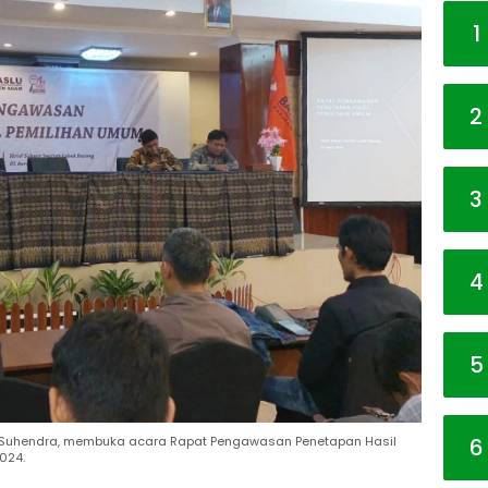
1
2
3
4
5
6
 Suhendra, membuka acara Rapat Pengawasan Penetapan Hasil
2024.