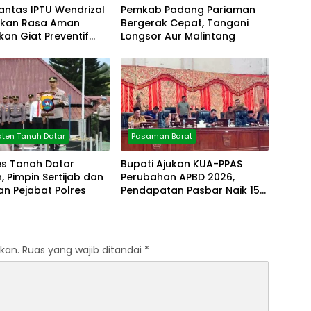
antas IPTU Wendrizal
Pemkab Padang Pariaman
erikan Rasa Aman
Bergerak Cepat, Tangani
fkan Giat Preventif
Longsor Aur Malintang
ten Tanah Datar
Pasaman Barat
es Tanah Datar
Bupati Ajukan KUA-PPAS
 Pimpin Sertijab dan
Perubahan APBD 2026,
n Pejabat Polres
Pendapatan Pasbar Naik 15
Persen
kan.
Ruas yang wajib ditandai
*