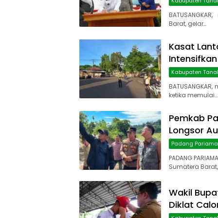
Kabupaten Tana
BATUSANGKAR, 
Barat, gelar…
Kasat Lant
Intensifkan
Kabupaten Tana
BATUSANGKAR, 
ketika memulai…
Pemkab Pa
Longsor Au
Padang Pariam
PADANG PARIAMA
Sumatera Barat,
Wakil Bupa
Diklat Cal