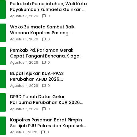
Perkokoh Pemerintahan, Wali Kota
Payakumbuh Zulmaeta Gulirkan
Jabatan
Agustus 3, 2026
0
Wako Zulmaeta Sambut Baik
Wacana Kapolres Pasang
Kamera Pantau Lalin
Agustus 3, 2026
0
Pemkab Pd. Pariaman Gerak
Cepat Tangani Bencana, Siaga
Cuaca Ekstrem
Agustus 4, 2026
0
Bupati Ajukan KUA-PPAS
Perubahan APBD 2026,
Pendapatan Pasbar Naik 15
Agustus 4, 2026
0
Persen
DPRD Tanah Datar Gelar
Paripurna Perubahan KUA 2026
dan PPAS Tahun 2027
Agustus 5, 2026
0
Kapolres Pasaman Barat Pimpin
Sertijab PJU Polres dan Kapolsek
Sungai Beremas
Agustus 1, 2026
0