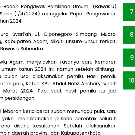
m
-Badan Pengawas Pemilihan Umum (Bawaslu)
7
Senin (1/4/2024) menggelar Rapat Pengawasan
hun 2024.
8
kura Syari’ah Jl. Diponegoro Simpang Muaro,
 Kabupaten Agam, diikuti unsure-unsur terkait,
 Bawaslu Suhendra.
9
lu Agam, menjelaskan, rasanya baru kemaren
 umum tahun 2024 ini, namun setelah dihitung-
bulan usai dilaksanakan pemilu. Hasil pemilu
10
 ketok palu, Ketua KPU Abdul Hafiz Anshary sudah
ret 2024. Tapi saat hasil pemilu itu jadi
am persidangan.
sai lebaran kerja berat sudah menunggu pula, satu
, yakni melaksanakan pilkada serentak seluruh
arena disana kesultanan. Setelah dilaksanakan
impin daerah provinsi, dan Kabupaten/kota.