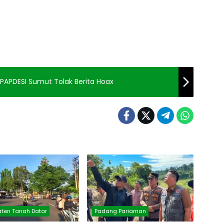
 PAPDESI Sumut Tolak Berita Hoax
ten Tanah Datar
Padang Pariaman