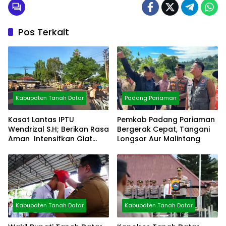
Pos Terkait
Kabupaten Tanah Datar
Padang Pariaman
Kasat Lantas IPTU
Pemkab Padang Pariaman
Wendrizal S.H; Berikan Rasa
Bergerak Cepat, Tangani
Aman Intensifkan Giat
Longsor Aur Malintang
Preventif Pagi
Kabupaten Tanah Datar
Kabupaten Tanah Datar