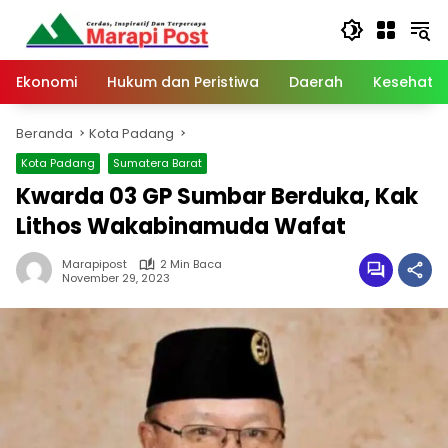
Langsung
ke
konten
Ekonomi
Hukum dan Peristiwa
Daerah
Kesehata
Beranda
Kota Padang
Kota Padang
Sumatera Barat
Kwarda 03 GP Sumbar Berduka, Kak
Lithos Wakabinamuda Wafat
Marapipost
2 Min Baca
November 29, 2023