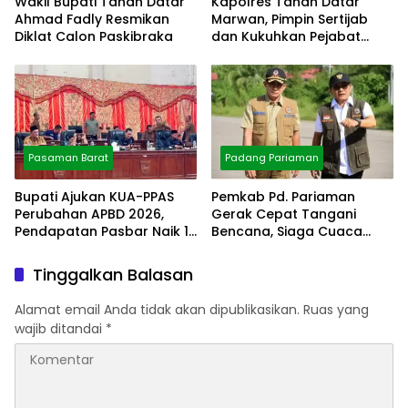
Wakil Bupati Tanah Datar
Kapolres Tanah Datar
Ahmad Fadly Resmikan
Marwan, Pimpin Sertijab
Diklat Calon Paskibraka
dan Kukuhkan Pejabat
Polres
Pasaman Barat
Padang Pariaman
Bupati Ajukan KUA-PPAS
Pemkab Pd. Pariaman
Perubahan APBD 2026,
Gerak Cepat Tangani
Pendapatan Pasbar Naik 15
Bencana, Siaga Cuaca
Persen
Ekstrem
Tinggalkan Balasan
Alamat email Anda tidak akan dipublikasikan.
Ruas yang
wajib ditandai
*