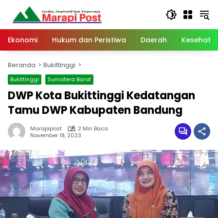
Langsung
ke
konten
Ekonomi
Hukum dan Peristiwa
Daerah
Kesehata
Beranda
Bukittinggi
Bukittinggi
Sumatera Barat
DWP Kota Bukittinggi Kedatangan
Tamu DWP Kabupaten Bandung
Marapipost
2 Min Baca
November 18, 2023