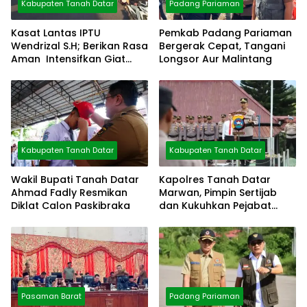
Kabupaten Tanah Datar
Padang Pariaman
Kasat Lantas IPTU
Pemkab Padang Pariaman
Wendrizal S.H; Berikan Rasa
Bergerak Cepat, Tangani
Aman Intensifkan Giat
Longsor Aur Malintang
Preventif Pagi
Kabupaten Tanah Datar
Kabupaten Tanah Datar
Wakil Bupati Tanah Datar
Kapolres Tanah Datar
Ahmad Fadly Resmikan
Marwan, Pimpin Sertijab
Diklat Calon Paskibraka
dan Kukuhkan Pejabat
Polres
Pasaman Barat
Padang Pariaman