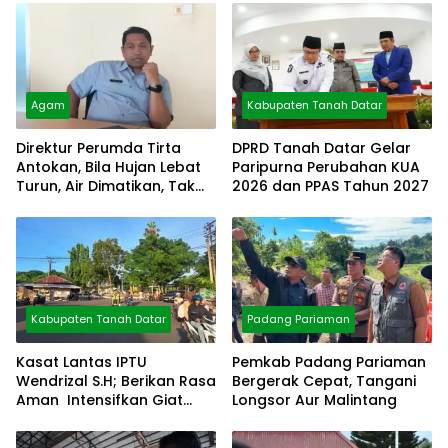
Agam
Kabupaten Tanah Datar
Direktur Perumda Tirta
DPRD Tanah Datar Gelar
Antokan, Bila Hujan Lebat
Paripurna Perubahan KUA
Turun, Air Dimatikan, Tak
2026 dan PPAS Tahun 2027
Bisa Diolah
Kabupaten Tanah Datar
Padang Pariaman
Kasat Lantas IPTU
Pemkab Padang Pariaman
Wendrizal S.H; Berikan Rasa
Bergerak Cepat, Tangani
Aman Intensifkan Giat
Longsor Aur Malintang
Preventif Pagi