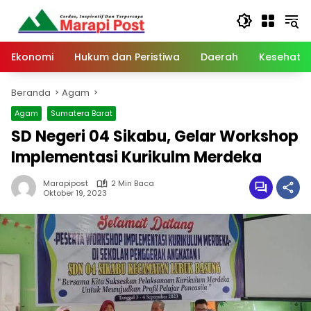
Langsung
ke
konten
Ekonomi
Hukum dan Peristiwa
Daerah
Kesehata
Beranda
Agam
Agam
Sumatera Barat
SD Negeri 04 Sikabu, Gelar Workshop
Implementasi Kurikulm Merdeka
Marapipost
2 Min Baca
Oktober 19, 2023