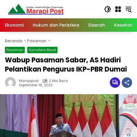
Langsung
ke
konten
Ekonomi
Hukum dan Peristiwa
Daerah
Kesehata
Beranda
Pasaman
Pasaman
Sumatera Barat
Wabup Pasaman Sabar, AS Hadiri
Pelantikan Pengurus IKP-PBR Dumai
Marapipost
2 Min Baca
September 16, 2023