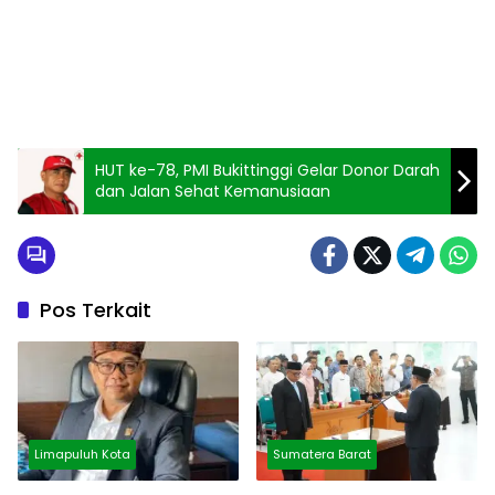
HUT ke-78, PMI Bukittinggi Gelar Donor Darah
dan Jalan Sehat Kemanusiaan
Pos Terkait
Limapuluh Kota
Sumatera Barat