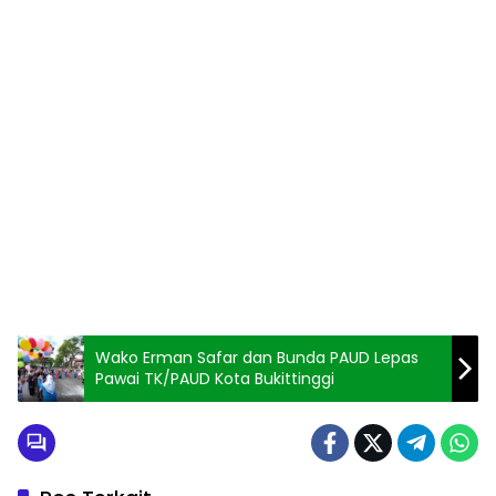
Wako Erman Safar dan Bunda PAUD Lepas
Pawai TK/PAUD Kota Bukittinggi