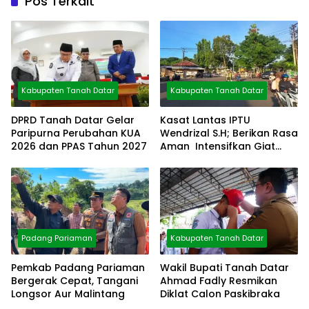
Pos Terkait
Kabupaten Tanah Datar
Kabupaten Tanah Datar
DPRD Tanah Datar Gelar
Kasat Lantas IPTU
Paripurna Perubahan KUA
Wendrizal S.H; Berikan Rasa
2026 dan PPAS Tahun 2027
Aman Intensifkan Giat
Preventif Pagi
Padang Pariaman
Kabupaten Tanah Datar
Pemkab Padang Pariaman
Wakil Bupati Tanah Datar
Bergerak Cepat, Tangani
Ahmad Fadly Resmikan
Longsor Aur Malintang
Diklat Calon Paskibraka