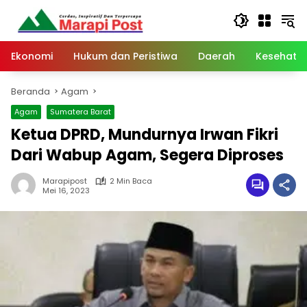
Langsung
ke
konten
Ekonomi
Hukum dan Peristiwa
Daerah
Kesehata
Beranda
Agam
Agam
Sumatera Barat
Ketua DPRD, Mundurnya Irwan Fikri
Dari Wabup Agam, Segera Diproses
Marapipost
2 Min Baca
Mei 16, 2023