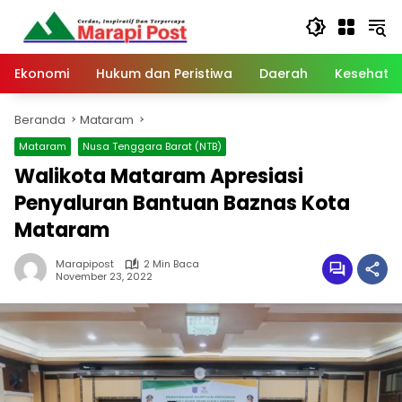
Langsung
ke
konten
Ekonomi
Hukum dan Peristiwa
Daerah
Kesehata
Beranda
Mataram
Mataram
Nusa Tenggara Barat (NTB)
Walikota Mataram Apresiasi
Penyaluran Bantuan Baznas Kota
Mataram
Marapipost
2 Min Baca
November 23, 2022