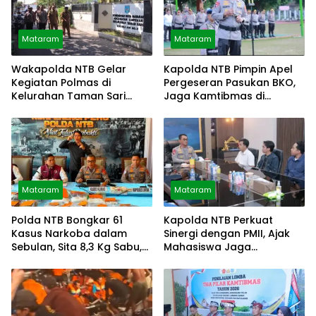
Mataram
Mataram
Wakapolda NTB Gelar
Kapolda NTB Pimpin Apel
Kegiatan Polmas di
Pergeseran Pasukan BKO,
Kelurahan Taman Sari
Jaga Kamtibmas di
Ampenan
Dompu, Bima
Mataram
Mataram
Polda NTB Bongkar 61
Kapolda NTB Perkuat
Kasus Narkoba dalam
Sinergi dengan PMII, Ajak
Sebulan, Sita 8,3 Kg Sabu,
Mahasiswa Jaga
Amankan 86 Tersangka
Kondusivitas Daerah