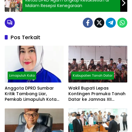
Malam Resepsi Kenegaraan
Pos Terkait
Limapuluh Kota
Kabupaten Tanah Datar
Anggota DPRD Sumbar
Wakil Bupati Lepas
Kritik Tambang Liar,
Kontingen Pramuka Tanah
Pemkab Limapuluh Kota
Datar ke Jamnas XII
Pilih Diam
Cibubur