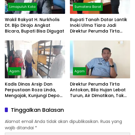
Limapuluh Kota
Sumatera Barat
Wakil Rakyat H. Nurkholis
Bupati Tanah Datar Lantik
Dt. Bijo Dirajo Angkat
Inoki Ulma Tiara Jadi
Bicara, Bupati Bisa Digugat
Direktur Perumda Tirta
Alami
Agam
Agam
Kadis Dinas Arsip Dan
Direktur Perumda Tirta
Perpustaan Roza Linda,
Antokan, Bila Hujan Lebat
Mengajak, Kunjungi Depo
Turun, Air Dimatikan, Tak
Arsip
Bisa Diolah
Tinggalkan Balasan
Alamat email Anda tidak akan dipublikasikan.
Ruas yang
wajib ditandai
*