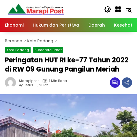
Langsung
ke
konten
Ekonomi
Hukum dan Peristiwa
Daerah
Kesehata
Beranda
Kota Padang
Kota Padang
Sumatera Barat
Peringatan HUT RI ke-77 Tahun 2022
di RW 09 Gunung Pangilun Meriah
Marapipost
1 Min Baca
Agustus 18, 2022