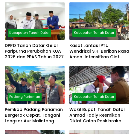
Kabupaten Tanah Datar
Kabupaten Tanah Datar
DPRD Tanah Datar Gelar
Kasat Lantas IPTU
Paripurna Perubahan KUA
Wendrizal S.H; Berikan Rasa
2026 dan PPAS Tahun 2027
Aman Intensifkan Giat
Preventif Pagi
Padang Pariaman
Kabupaten Tanah Datar
Pemkab Padang Pariaman
Wakil Bupati Tanah Datar
Bergerak Cepat, Tangani
Ahmad Fadly Resmikan
Longsor Aur Malintang
Diklat Calon Paskibraka