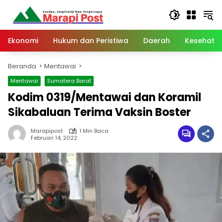
Langsung
ke
konten
Ekonomi
Hukum dan Peristiwa
Daerah
Kesehata
Beranda
Mentawai
Mentawai
Sumatera Barat
Kodim 0319/Mentawai dan Koramil
Sikabaluan Terima Vaksin Boster
Marapipost
1 Min Baca
Februari 14, 2022