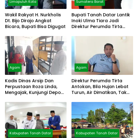
Limapuluh Kota
Sumatera Barat
Wakil Rakyat H. Nurkholis
Bupati Tanah Datar Lantik
Dt. Bijo Dirajo Angkat
Inoki Ulma Tiara Jadi
Bicara, Bupati Bisa Digugat
Direktur Perumda Tirta
Alami
Agam
Agam
Kadis Dinas Arsip Dan
Direktur Perumda Tirta
Perpustaan Roza Linda,
Antokan, Bila Hujan Lebat
Mengajak, Kunjungi Depo
Turun, Air Dimatikan, Tak
Arsip
Bisa Diolah
Kabupaten Tanah Datar
Kabupaten Tanah Datar