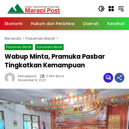
Langsung
ke
konten
Ekonomi
Hukum dan Peristiwa
Daerah
Kesehata
Beranda
Pasaman Barat
Pasaman Barat
Sumatera Barat
Wabup Minta, Pramuka Pasbar
Tingkatkan Kemampuan
Marapipost
2 Min Baca
November 9, 2021