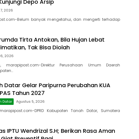
Kunjungi Depo Arsip
7, 2026
ost.com-Belum banyak mengetahui, dan mengerti terhadap
rumda Tirta Antokan, Bila Hujan Lebat
Dimatikan, Tak Bisa Diolah
 6, 2026
, marapipost.com-Direktur Perusahaan Umum Daerah
paten…
 Datar Gelar Paripurna Perubahan KUA
PPAS Tahun 2027
h Datar
Agustus 5, 2026
marapipost.com-DPRD Kabupaten Tanah Datar, Sumatera
as IPTU Wendrizal S.H; Berikan Rasa Aman
 Giat Preventif Pagi