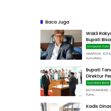
Baca Juga
Wakil Rakya
Bupati Bis
Limapuluh Kota
LIMAPULUH KOTA
Sumatera…
Bupati Tana
Direktur P
Sumatera Barat
BATUSANGKAR, 
Putra,…
Kadis Dina