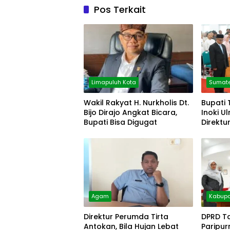
Pos Terkait
Limapuluh Kota
Sumate
Wakil Rakyat H. Nurkholis Dt.
Bupati 
Bijo Dirajo Angkat Bicara,
Inoki U
Bupati Bisa Digugat
Direktu
Agam
Kabupa
Direktur Perumda Tirta
DPRD T
Antokan, Bila Hujan Lebat
Paripu