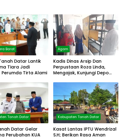
ra Barat
Agam
Tanah Datar Lantik
Kadis Dinas Arsip Dan
lma Tiara Jadi
Perpustaan Roza Linda,
r Perumda Tirta Alami
Mengajak, Kunjungi Depo
Arsip
ten Tanah Datar
Kabupaten Tanah Datar
anah Datar Gelar
Kasat Lantas IPTU Wendrizal
rna Perubahan KUA
S.H; Berikan Rasa Aman