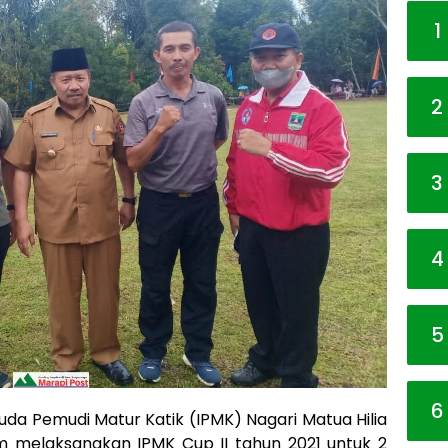
1
2
3
4
5
6
da Pemudi Matur Katik (IPMK) Nagari Matua Hilia
melaksanakan IPMK Cup II tahun 2021 untuk 2