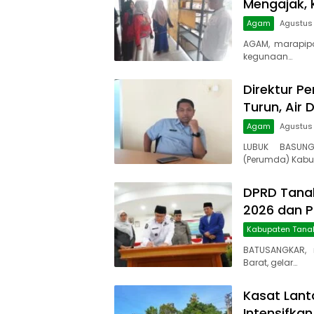
Mengajak, 
Agam
Agustus 
AGAM, marapip
kegunaan…
Direktur Pe
Turun, Air 
Agam
Agustus
LUBUK BASUNG
(Perumda) Kabu
DPRD Tanah
2026 dan 
Kabupaten Tana
BATUSANGKAR, 
Barat, gelar…
Kasat Lant
Intensifkan