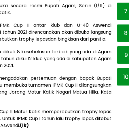
uka secara resmi Bupati Agam, Senin (1/11) di
7
atik.
 IPMK Cup II antar klub dan U-40 Aswendi
tahun 2021 direncanakan akan dibuka langsung
8
utkan trophy lepasdan bingkisan dari panitia.
 diikuti 8 kesebelasan terbaik yang ada di Agam
9
 tahun diikui 12 klub yang ada di kabupaten Agam
n 2021.
10
h mengadakan pertemuan dengan bapak Bupati
au membuka turnamen IPMK Cup II dilangsungkan
iang Jorong Matur Katik Nagari Matua Hilia. Kata
 Cup II Matur Katik memperebutkan trophy lepas
Untuk IPMK Cup I tahun lalu trophy lepas ditebut
Aswendi.
(lk)