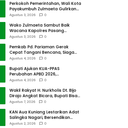
Perkokoh Pemerintahan, Wali Kota
Payakumbuh Zulmaeta Gulirkan
Jabatan
Agustus 3, 2026
0
Wako Zulmaeta Sambut Baik
Wacana Kapolres Pasang
Kamera Pantau Lalin
Agustus 3, 2026
0
Pemkab Pd. Pariaman Gerak
Cepat Tangani Bencana, Siaga
Cuaca Ekstrem
Agustus 4, 2026
0
Bupati Ajukan KUA-PPAS
Perubahan APBD 2026,
Pendapatan Pasbar Naik 15
Agustus 4, 2026
0
Persen
Wakil Rakyat H. Nurkholis Dt. Bijo
Dirajo Angkat Bicara, Bupati Bisa
Digugat
Agustus 7, 2026
0
KAN Aua Kuniang Lestarikan Adat
Salingka Nagari, Bersendikan
Kitabullah
Agustus 2, 2026
0