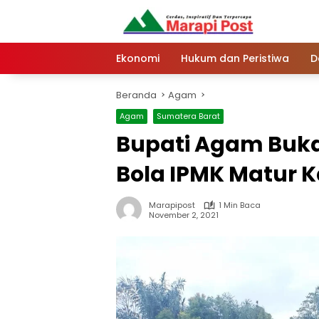
Langsung
ke
konten
Ekonomi
Hukum dan Peristiwa
D
Beranda
Agam
Agam
Sumatera Barat
Bupati Agam Buka
Bola IPMK Matur K
Marapipost
1 Min Baca
November 2, 2021