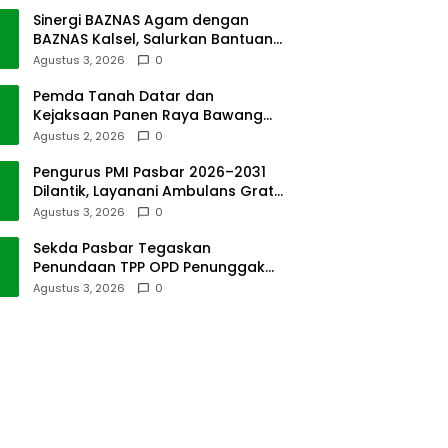
Sinergi BAZNAS Agam dengan
BAZNAS Kalsel, Salurkan Bantuan
Bencana Alam
Agustus 3, 2026
0
Pemda Tanah Datar dan
Kejaksaan Panen Raya Bawang
Merah di Sawah Tangah
Agustus 2, 2026
0
Pengurus PMI Pasbar 2026–2031
Dilantik, Layanani Ambulans Gratis
ke Padang
Agustus 3, 2026
0
Sekda Pasbar Tegaskan
Penundaan TPP OPD Penunggak
Pajak Kendaraan Dinas
Agustus 3, 2026
0