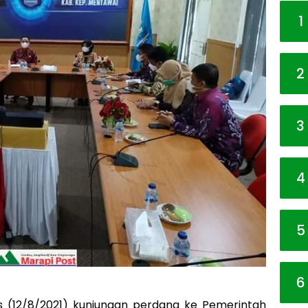
1
2
3
4
5
6
s (12/8/2021) kunjungan perdana ke Pemerintah