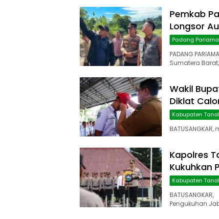
Pemkab Pa
Longsor Au
Padang Pariam
PADANG PARIAMA
Sumatera Barat,
Wakil Bupa
Diklat Cal
Kabupaten Tana
BATUSANGKAR, ma
Kapolres T
Kukuhkan P
Kabupaten Tana
BATUSANGKAR,
Pengukuhan Jab