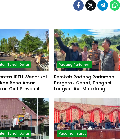
ten Tanah Datar
Padang Pariaman
antas IPTU Wendrizal
Pemkab Padang Pariaman
erikan Rasa Aman
Bergerak Cepat, Tangani
fkan Giat Preventif
Longsor Aur Malintang
ten Tanah Datar
Pasaman Barat