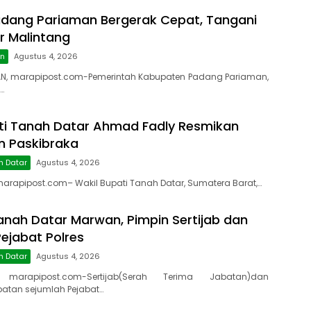
dang Pariaman Bergerak Cepat, Tangani
r Malintang
an
Agustus 4, 2026
N, marapipost.com-Pemerintah Kabupaten Padang Pariaman,
…
ti Tanah Datar Ahmad Fadly Resmikan
on Paskibraka
h Datar
Agustus 4, 2026
rapipost.com– Wakil Bupati Tanah Datar, Sumatera Barat,…
anah Datar Marwan, Pimpin Sertijab dan
ejabat Polres
h Datar
Agustus 4, 2026
 marapipost.com-Sertijab(Serah Terima Jabatan)dan
atan sejumlah Pejabat…