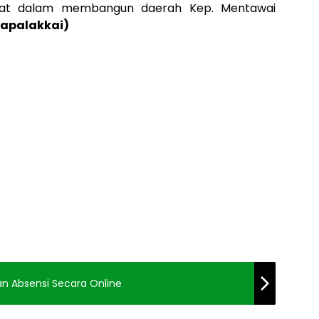
epat dalam membangun daerah Kep. Mentawai
Sapalakkai)
an Absensi Secara Online