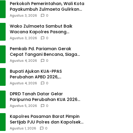
Perkokoh Pemerintahan, Wali Kota
Payakumbuh Zulmaeta Gulirkan
Jabatan
Agustus 3, 2026
0
Wako Zulmaeta Sambut Baik
Wacana Kapolres Pasang
Kamera Pantau Lalin
Agustus 3, 2026
0
Pemkab Pd. Pariaman Gerak
Cepat Tangani Bencana, Siaga
Cuaca Ekstrem
Agustus 4, 2026
0
Bupati Ajukan KUA-PPAS
Perubahan APBD 2026,
Pendapatan Pasbar Naik 15
Agustus 4, 2026
0
Persen
DPRD Tanah Datar Gelar
Paripurna Perubahan KUA 2026
dan PPAS Tahun 2027
Agustus 5, 2026
0
Kapolres Pasaman Barat Pimpin
Sertijab PJU Polres dan Kapolsek
Sungai Beremas
Agustus 1, 2026
0