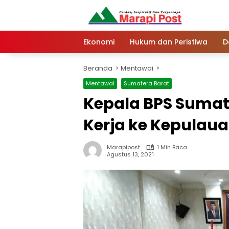
Langsung
ke
konten
Ekonomi
Hukum dan Peristiwa
D
Beranda
Mentawai
Mentawai
Sumatera Barat
Kepala BPS Sumat
Kerja ke Kepulau
Marapipost
1 Min Baca
Agustus 13, 2021