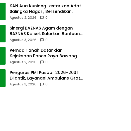
KAN Aua Kuniang Lestarikan Adat
Salingka Nagari, Bersendikan
Kitabullah
Agustus 2, 2026
0
Sinergi BAZNAS Agam dengan
BAZNAS Kalsel, Salurkan Bantuan
Bencana Alam
Agustus 3, 2026
0
Pemda Tanah Datar dan
Kejaksaan Panen Raya Bawang
Merah di Sawah Tangah
Agustus 2, 2026
0
Pengurus PMI Pasbar 2026–2031
Dilantik, Layanani Ambulans Gratis
ke Padang
Agustus 3, 2026
0