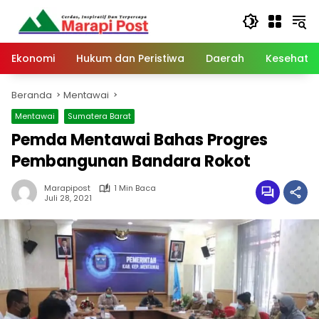
Langsung
ke
konten
Ekonomi
Hukum dan Peristiwa
Daerah
Kesehata
Beranda
Mentawai
Mentawai
Sumatera Barat
Pemda Mentawai Bahas Progres
Pembangunan Bandara Rokot
Marapipost
1 Min Baca
Juli 28, 2021