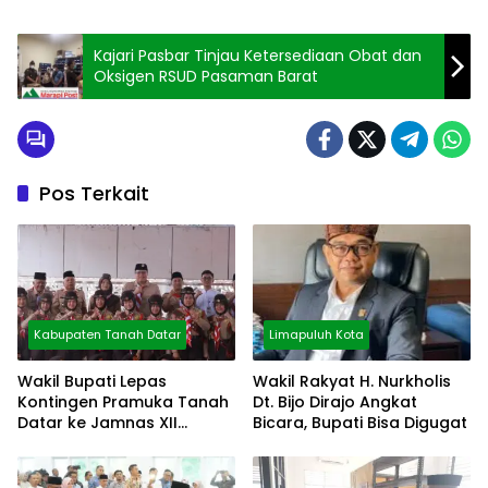
Kajari Pasbar Tinjau Ketersediaan Obat dan
Oksigen RSUD Pasaman Barat
Pos Terkait
Kabupaten Tanah Datar
Limapuluh Kota
Wakil Bupati Lepas
Wakil Rakyat H. Nurkholis
Kontingen Pramuka Tanah
Dt. Bijo Dirajo Angkat
Datar ke Jamnas XII
Bicara, Bupati Bisa Digugat
Cibubur