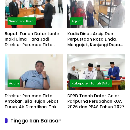
Sumatera Barat
Agam
Bupati Tanah Datar Lantik
Kadis Dinas Arsip Dan
Inoki Ulma Tiara Jadi
Perpustaan Roza Linda,
Direktur Perumda Tirta
Mengajak, Kunjungi Depo
Alami
Arsip
Agam
Kabupaten Tanah Datar
Direktur Perumda Tirta
DPRD Tanah Datar Gelar
Antokan, Bila Hujan Lebat
Paripurna Perubahan KUA
Turun, Air Dimatikan, Tak
2026 dan PPAS Tahun 2027
Bisa Diolah
Tinggalkan Balasan