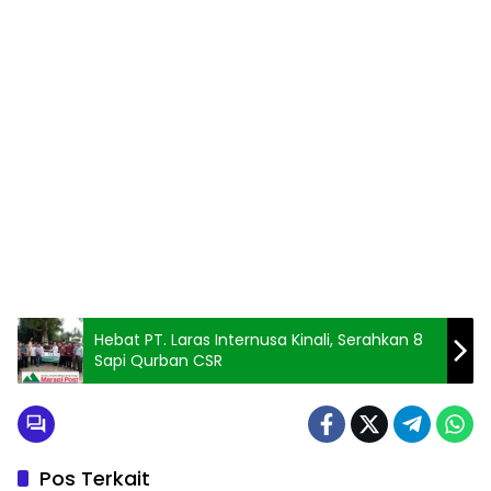
Hebat PT. Laras Internusa Kinali, Serahkan 8
Sapi Qurban CSR
Pos Terkait