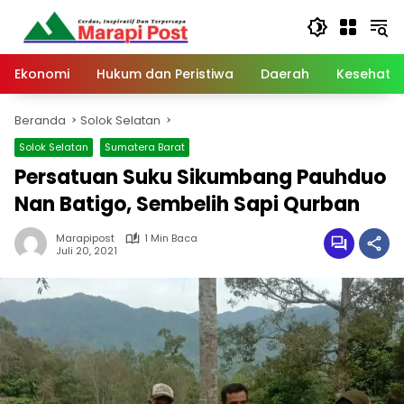
Langsung
ke
konten
Ekonomi
Hukum dan Peristiwa
Daerah
Kesehata
Beranda
Solok Selatan
Solok Selatan
Sumatera Barat
Persatuan Suku Sikumbang Pauhduo
Nan Batigo, Sembelih Sapi Qurban
Marapipost
1 Min Baca
Juli 20, 2021