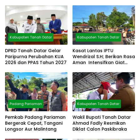
Kabupaten Tanah Datar
Kabupaten Tanah Datar
DPRD Tanah Datar Gelar
Kasat Lantas IPTU
Paripurna Perubahan KUA
Wendrizal S.H; Berikan Rasa
2026 dan PPAS Tahun 2027
Aman Intensifkan Giat
Preventif Pagi
Padang Pariaman
Kabupaten Tanah Datar
Pemkab Padang Pariaman
Wakil Bupati Tanah Datar
Bergerak Cepat, Tangani
Ahmad Fadly Resmikan
Longsor Aur Malintang
Diklat Calon Paskibraka